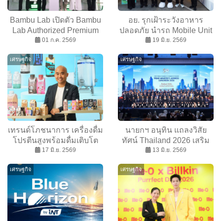
Bambu Lab เปิดตัว Bambu
อย. รุกเฝ้าระวังอาหาร
Lab Authorized Premium
ปลอดภัย นำรถ Mobile Unit
Store แห่งแรกใน
01 ก.ค. 2569
ลงตลาดสดธนบุรี สร้าง
19 มิ.ย. 2569
ประเทศไทย ณ สยามพารา
ความเชื่อมั่นแก่ผู้บริโภค
เศรษฐกิจ
เศรษฐกิจ
กอน
เทรนด์โภชนาการ เครื่องดื่ม
นายกฯ อนุทิน แถลงวิสัย
โปรตีนสูงพร้อมดื่มเติบโต
ทัศน์ Thailand 2026 เสริม
แรง โอกาสตลาดใหม่ ตอบ
17 มิ.ย. 2569
ขีดความสามารถการ
13 มิ.ย. 2569
โจทย์ไลฟ์สไตล์คนไทยยุค
แข่งขัน ความเชื่อมั่นด้าน
เศรษฐกิจ
เศรษฐกิจ
ปัจจุบัน
การลงทุน ณ งานหอการค้า
ร่วมต่างประเทศใน
ประเทศไทย