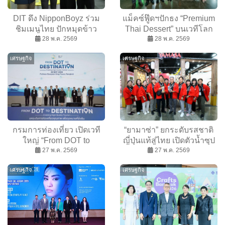
DIT ดึง NipponBoyz ร่วม
แม็คซ์ฟู๊ดฯปักธง “Premium
ชิมเมนูไทย ปักหมุดข้าว
Thai Dessert” บนเวทีโลก
ประณีต-ผลไม้ไทย ใน
28 พ.ค. 2569
โชว์นวัตกรรมไอศกรีมผลไม้
28 พ.ค. 2569
“THAIFEX 2026” คาดสร้าง
สุดล้ำในงาน THAIFEX
เศรษฐกิจ
เศรษฐกิจ
มูลค่า 300 ล้านบาท
2026
กรมการท่องเที่ยว เปิดเวที
“ยามาซ่า” ยกระดับรสชาติ
ใหญ่ “From DOT to
ญี่ปุ่นแท้สู่ไทย เปิดตัวน้ำซุป
Destination” ปลุกผู้ประกอบ
27 พ.ค. 2569
ราเมนสูตรใหม่ครั้งแรกใน
27 พ.ค. 2569
การท่องเที่ยวเร่งปรับตัว–
งาน THAIFEX-Anuga Asia
เศรษฐกิจ
เศรษฐกิจ
สร้างภูมิคุ้มกัน
2026