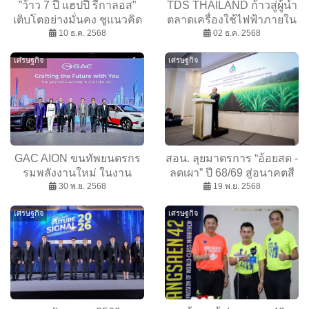
”ว้าว 7 ปี แฮปปี้ รีกาลอส”
TDS THAILAND ก้าวสู่ผู้นำ
เติบโตอย่างมั่นคง ชูแนวคิด
ตลาดเครื่องใช้ไฟฟ้าภายใน
มอบของขวัญสำหรับสัตว์
10 ธ.ค. 2568
บ้าน ชี้ ปี 2026 ขับเคลื่อน
02 ธ.ค. 2568
เลี้ยง
ธุรกิจเต็มรูปแบบ
เศรษฐกิจ
เศรษฐกิจ
GAC AION ขนทัพยนตรกร
สอน. ลุยมาตรการ “อ้อยสด -
รมพลังงานใหม่ ในงาน
ลดเผา” ปี 68/69 สู่อนาคตสี
Motor Expo 2025 เผยโฉม
30 พ.ย. 2568
เขียว เพิ่มรายได้เกษตรกร
19 พ.ย. 2568
ยานยนต์บินได้ไร้คนขับ
ลดฝุ่น PM 2.5
เศรษฐกิจ
เศรษฐกิจ