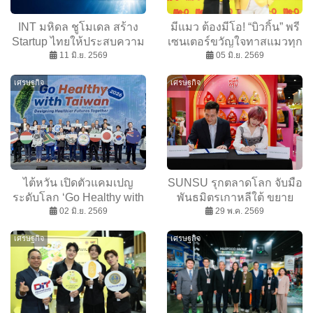
INT มหิดล ชูโมเดล สร้าง
มีแมว ต้องมีโอ! “บิวกิ้น” พรี
Startup ไทยให้ประสบความ
เซนเตอร์ขวัญใจทาสแมวทุก
สำเร็จ เผย “รากฐานและทีม”
11 มิ.ย. 2569
วัย นำทีมแจกความน่ารัก
05 มิ.ย. 2569
คือหัวใจสำคัญ
ในงาน Me-O X Billkin
เศรษฐกิจ
เศรษฐกิจ
Purrfect Day 2026
ไต้หวัน เปิดตัวแคมเปญ
SUNSU รุกตลาดโลก จับมือ
ระดับโลก ‘Go Healthy with
พันธมิตรเกาหลีใต้ ขยาย
Taiwan’ ประจำปี 2026 ชวน
02 มิ.ย. 2569
ตลาด “ขนมบุกไทย” สู่เอเชีย
29 พ.ค. 2569
ทุกประเทศ ร่วมสร้าง
ในงาน THAIFEX 2026
เศรษฐกิจ
เศรษฐกิจ
นวัตกรรมสุขภาพที่ดีและ
ยั่งยืน