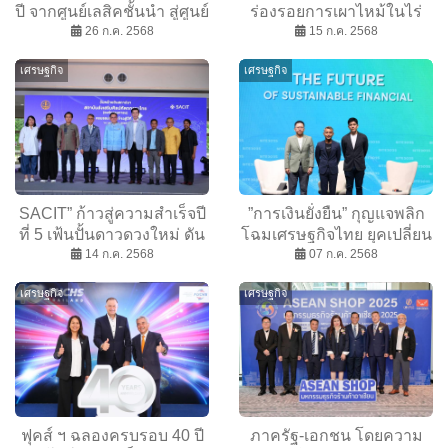
ปี จากศูนย์เลสิคชั้นนำ สู่ศูนย์
ร่องรอยการเผาไหม้ในไร่
รักษาสายตาและสุขภาพ
26 ก.ค. 2568
อ้อย ด้วยเทคโนโลยีอวกาศ
15 ก.ค. 2568
ดวงตาครบวงจร
และ AI ขยายผลลดค่าฝุ่น
เศรษฐกิจ
เศรษฐกิจ
PM 2.5
SACIT” ก้าวสู่ความสำเร็จปี
”การเงินยั่งยืน” กุญแจพลิก
ที่ 5 เฟ้นปั้นดาวดวงใหม่ ดัน
โฉมเศรษฐกิจไทย ยุคเปลี่ยน
หัตถศิลป์ไทยสู่สากล ต่อยอด
14 ก.ค. 2568
ผ่านสิ่งแวดล้อม
07 ก.ค. 2568
สู่ความยั่งยืน
เศรษฐกิจ
เศรษฐกิจ
ฟุคส์ ฯ ฉลองครบรอบ 40 ปี
ภาครัฐ-เอกชน โดยความ