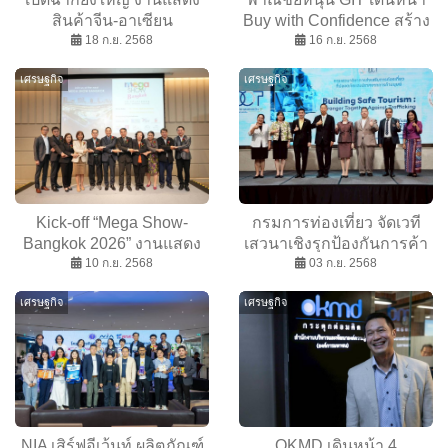
สินค้าจีน-อาเซียน
Buy with Confidence สร้าง
(ประเทศไทย) ครั้งที่ 12 สู่
18 ก.ย. 2568
ความเชื่อมั่นอัญมณี&เครื่อง
16 ก.ย. 2568
โอกาสทองธุรกิจไร้พรมแดน
ประดับไทยสู่เวทีโลก
เศรษฐกิจ
เศรษฐกิจ
Kick-off “Mega Show-
กรมการท่องเที่ยว จัดเวที
Bangkok 2026” งานแสดง
เสวนาเชิงรุกป้องกันการค้า
สินค้าไลฟ์สไตล์ระดับ
10 ก.ย. 2568
มนุษย์ในอุตสาหกรรมท่อง
03 ก.ย. 2568
นานาชาติ
เที่ยว
เศรษฐกิจ
เศรษฐกิจ
NIA เสิร์ฟอีเว้นท์ ผลิตภัณฑ์
OKMD เดินหน้า 4