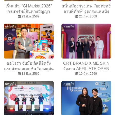
เริ่มแล้ว! “GI Market 2026”
สนั่นเมืองกรุงเทพ! ”ยอดยุทธ์
กรมทรัพย์สินทางปัญญา
ดาบพิทักษ์” จุดกระแสหนัง
ประกาศร่วมมือ BEDO –
23 มี.ค. 2569
จอมยุทธ์จีน ผู้ชมนับพันแห่
21 มี.ค. 2569
ไปรษณีย์ไทย เสริมแกร่ง GI
ร่วมรอบพิเศษ
เศรษฐกิจ
เศรษฐกิจ
ไทย ครบวงจร
ออโรร่า จับมือ ดิสนีย์ครั้ง
CRT BRAND X ME SKIN
แรกส่งคอลเลกชัน “ทองแผ่น
จัดงาน AFFILIATE OPEN
และการ์ดรุ่นพิเศษ” Mickey
13 มี.ค. 2569
FACTORY DAY เปิดตัว 3
10 มี.ค. 2569
& Friends สร้างสีสันใหม่ให้
ผลิตภัณฑ์ใหม่ 3 พรี
เศรษฐกิจ
เศรษฐกิจ
Young Gen
เซนเตอร์