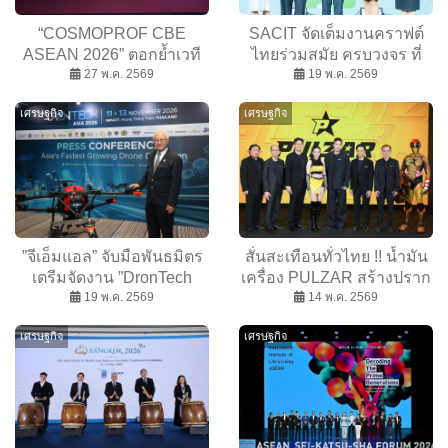
“COSMOPROF CBE
SACIT จัดเต็มงานคราฟต์
ASEAN 2026” ตอกย้ำเวที
ไทยร่วมสมัย ครบวงจร ที่
ความงามระดับโลก เปิด
27 พ.ค. 2569
“Crafts Bangkok 2026”
19 พ.ค. 2569
ประตูธุรกิจสู่ตลาดอาเซียนที่
เศรษฐกิจ
เศรษฐกิจ
เติบโตอย่างรวดเร็ว
”จีเอ็มแอล” จับมือพันธมิตร
สั่นสะเทือนทั่วไทย !! น้ำมัน
เตรีมจัดงาน ”DronTech
เครื่อง PULZAR สร้างปราก
Asia 2026” ยกระดับ ”โดรน”
19 พ.ค. 2569
ฎการณ์ รีแบรนด์ปรับภาพ
14 พ.ค. 2569
สู่เครื่องมือขับเคลื่อน
ลักษณ์ครั้งยิ่งใหญ่ คว้า ”
เศรษฐกิจ
เศรษฐกิจ
เศรษฐกิจ
หนุ่ม กรรชัย – ลำไย ” นั่งพรี
เซนเตอร์