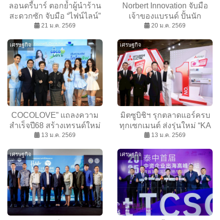
ลอนดรี้บาร์ ตอกย้ำผู้นำร้าน
Norbert Innovation จับมือ
สะดวกซัก จับมือ “ไฟน์ไลน์”
เจ้าของแบรนด์ ปั้นนัก
พัฒนาน้ำยาสูตรเฉพาะ
21 ม.ค. 2569
ขายตัวจริง เปิดเกมรุก
20 ม.ค. 2569
สะอาดหอมเหนือระดับ
Affiliate ปี 2026
เศรษฐกิจ
เศรษฐกิจ
COCOLOVE” แถลงความ
มิตซูบิชิฯ รุกตลาดแอร์ครบ
สำเร็จปี68 สร้างเทรนด์ใหม่
ทุกเซกเมนต์ ส่งรุ่นใหม่ “KA
ดื่มน้ำมะพร้าวแท้ ลุยปั้น
13 ม.ค. 2569
Series” สู้ตลาดแมส เจาะ
13 ม.ค. 2569
แบรนด์ EVERLOVE รุก
B2B ตั้งเป้าโต10%
เศรษฐกิจ
เศรษฐกิจ
ตปท.