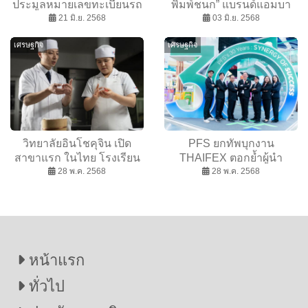
ประมูลหมายเลขทะเบียนรถ
พิมพ์ชนก” แบรนด์แอมบา
สวยที่สุด หมวดอักษรพิเศษ
21 มิ.ย. 2568
สเดอร์คนแรก ยกระดับทิชชู่
03 มิ.ย. 2568
“3ขข”
สู่ความหรูแบบ ”Ultimate
เศรษฐกิจ
เศรษฐกิจ
Luxury”
วิทยาลัยอินโชคุจิน เปิด
PFS ยกทัพบุกงาน
สาขาแรก ในไทย โรงเรียน
THAIFEX ตอกย้ำผู้นำ
สอนปั้นเชฟซูชิ แบบเข้มข้น
28 พ.ค. 2568
นวัตกรรมอาหารครบวงจร
28 พ.ค. 2568
สู่เวทีโลก
ของไทย ยุคใหม่
หน้าแรก
ทั่วไป