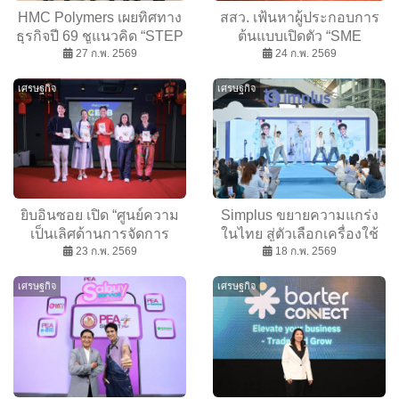
HMC Polymers เผยทิศทาง
สสว. เฟ้นหาผู้ประกอบการ
ธุรกิจปี 69 ชูแนวคิด “STEP
ต้นแบบเปิดตัว “SME
FORWARD TOWARD A
27 ก.พ. 2569
Provincial Champion
24 ก.พ. 2569
SUSTAINABLE FUTURE”
Awards 2026” ยกระดับ
เศรษฐกิจ
เศรษฐกิจ
ขยายฐานสินค้า PP โซลูชัน
แนวคิด ปรับศักยภาพ ขับ
ครบวงจร
เคลื่อนสู่อนาคต
ยิบอินซอย เปิด “ศูนย์ความ
Simplus ขยายความแกร่ง
เป็นเลิศด้านการจัดการ
ในไทย สู่ตัวเลือกเครื่องใช้
อาหารและเครื่องดื่ม”
23 ก.พ. 2569
ไฟฟ้าขนาดเล็ก สำหรับคน
18 ก.พ. 2569
(CEFB) พร้อมหนังสือ
รุ่นใหม่ทั่วโลก
เศรษฐกิจ
เศรษฐกิจ
หลักสูตร RMS