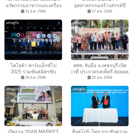
นวัตกรรมอาหารและเครื่อง
อุตสาหกรรมสร้างสรรค์ปี
ดื่ม เปิดโต๊ะจับคู่ธุรกิจสร้าง
31 ส.ค. 2568
69 ดนตรี หนังสือ แฟชั่น
27 ส.ค. 2568
รายได้ 5000 ลบ.
และ Wellness ดันสู่เวทีโลก
เศรษฐกิจ
เศรษฐกิจ
โตโยต้า ฟาร์มเอ็กซ์โป
สศส. จับมือ จ.เพชรบุรี เปิด
2025 ร่วมพันธมิตรขับ
เวที ประกวดรสเพ็ดรี ต่อยอด
เคลื่อนยุทธศาสตร์ Smart
26 ส.ค. 2568
วัฒนธรรมอาหารท้องถิ่น สู่
25 ส.ค. 2568
Farmer ยกระดับเกษตรไทย
คนรุ่นใหม่
เศรษฐกิจ
เศรษฐกิจ
เปิดงาน “ISAN MARKET
สิงคโปร์–ไทย กระชับความ