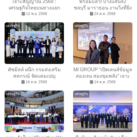
เจาะสัญญาณ 2569 :
พร้อมแล้ว! บางแสน42
เศรษฐกิจไทยบนทางแยก
ชลบุรี มาราธอน งานวิ่งที่ยิ่ง
ใหม่ รัฐ-เอกชนเร่งปรับตัวสู่
12 พ.ย. 2568
ใหญ่สุดของไทย&อาเซียน
24 ต.ค. 2568
อนาคตยั่งยืน
ยินดีต้อนรับนักวิ่ง 12500 คน
เศรษฐกิจ
เศรษฐกิจ
ร่วมชิงชัย
ดัชมิลล์ ผนึก กรมส่งเสริม
MI GROUP “เปิดเลนส์ข้อมูล
สหกรณ์ จัดแคมเปญ
สองเจน สองขุมพลัง” เจาะ
FRESH FROM FARM ส่ง
16 ต.ค. 2568
ลึก Gen Z และ Gen
14 ต.ค. 2568
ต่อนมโคแท้ คุณภาพสดใหม่
Horizon:วัยเกษียณใหม่
เศรษฐกิจ
เศรษฐกิจ
สู่มือผู้บริโภค