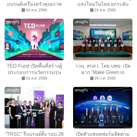
แบรนด์เครื่องครัวคุณภาพ
แห่งใหม่ในไทย ยกระดับ
จากอเมริกา บุกตลาดไทย
04 ส.ค. 2568
ศูนย์ควบคุมบริการรักษา
01 ส.ค. 2568
ความปลอดภัย
เศรษฐกิจ
เศรษฐกิจ
TED Fund เปิดพื้นที่สร้างผู้
ววน. สกสว. โดย บพข. เปิด
ประกอบการนวัตกรรมรุ่น
ฉาก ’Make Green in
ใหม่ ใน “อว. แฟร์ 2025”
01 ส.ค. 2568
Thailand’: ดันการท่องเที่ยว
26 ก.ค. 2568
คาร์บอน เป็นศูนย์
เศรษฐกิจ
เศรษฐกิจ
“TRSC” รีแบรนด์ดิ้ง รอบ 28
เปิดตัวแพลตฟอร์มติดตาม