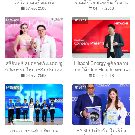
โชว์ความแข็งแกร่ง
ร่วมมือไทยและจีน จัดงาน
เทคโนโลยี มั่นใจตลาดไทย
07 ก.ค. 2568
ASEAN SHOP 2025
04 ก.ค. 2568
พิชิตยอดขายโต 3 เท่า
เศรษฐกิจ
เศรษฐกิจ
ศรีจันทร์ ลุยตลาดกันแดด ชู
Hitachi Energy ชูศักยภาพ
นวัตกรรมใหม่ เซรั่มกันแดด
ภายใต้ One Hitachi ทยานอ
กุหลาบ ยกระดับปกป้องผิว
04 ก.ค. 2568
นาคตประเทศไทย สู่พลังงาน
01 ก.ค. 2568
ทุกมิติ
ยั่งยืน
เศรษฐกิจ
เศรษฐกิจ
กรมการขนส่งฯ จัดงาน
PASEO เปิดตัว ”ใบเฟิร์น