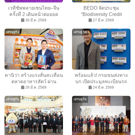
เวทีซัพพลายเชนไทย–จีน
BEDO จัดประชุม
ครั้งที่ 2 เดินหน้าต่อยอด
“Biodiversity Credit
ลงทุนอุตสาหกรรม
30 มี.ค. 2569
Roadmap of Thailand” เดิน
27 มี.ค. 2569
อนาคต เสริมศักยภาพไทยสู่
หน้าเศรษฐกิจ Nature
เศรษฐกิจ
เศรษฐกิจ
ศูนย์กลางภูมิภาค
Positive
คานิว่า สร้างแรงสั่นสะเทือน
พร้อมแล้ว! กรมขนส่งทาง
ตลาดอาหารสัตว์ ผ่าน
บก เปิดประมูลทะเบียนรถ
แคมเปญ ทุกตัวมีความน่า
26 มี.ค. 2569
หมวดพิเศษแห่งปี “มหัศจรรย์
24 มี.ค. 2569
รัก ในมุมมองของผู้เลี้ยง
ทะเบียนดี มหานคร 4ขข
เศรษฐกิจ
เศรษฐกิจ
เสมอ
4444” และทะเบียนสวย
ลักษณะพิเศษ ชื่อที่คุณ
กำหนดเองได้