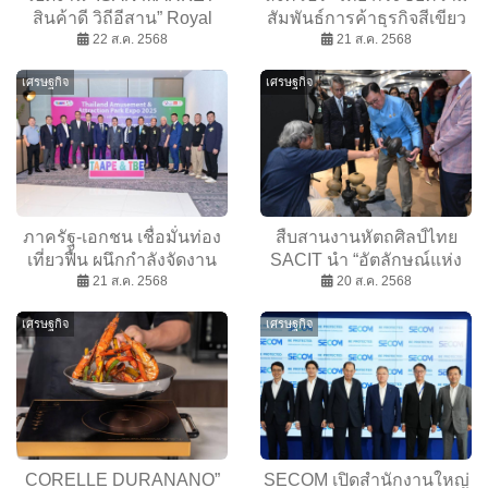
สินค้าดี วิถีอีสาน” Royal
สัมพันธ์การค้าธุรกิจสีเขียว
Park ชั้น 1 ศูนย์การค้าพารา
22 ส.ค. 2568
ในงาน Singapore Regional
21 ส.ค. 2568
ไดซ์ฯ กรุงเทพ
Business Forum ณ
เศรษฐกิจ
เศรษฐกิจ
กรุงเทพฯ
ภาครัฐ-เอกชน เชื่อมั่นท่อง
สืบสานงานหัตถศิลป์ไทย
เที่ยวฟื้น ผนึกกำลังจัดงาน
SACIT นำ “อัตลักษณ์แห่ง
TAAPE & TBE 2025
21 ส.ค. 2568
สยาม” โชว์ฝีมือครูช่าง
20 ส.ค. 2568
ภูมิปัญญาท้องถิ่น รักษา
เศรษฐกิจ
เศรษฐกิจ
มรดกของไทย
CORELLE DURANANO”
SECOM เปิดสำนักงานใหญ่