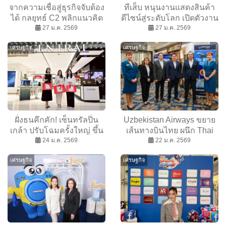
จากความเชื่อสู่ธุรกิจจับต้อง
ทีเส็บ หนุนงานแสดงสินค้า
ได้ กลยุทธ์ C2 พลิกแนวคิด
ดีไซน์สู่ระดับโลก เปิดตัวงาน
น้ำดื่มไร้ฉลาก เปลี่ยน
27 ม.ค. 2569
” THE WORLD ENDS ฯ
27 ม.ค. 2569
มาตรฐานใหม่ใน
ระดับสากล ที่อังกฤษ
เศรษฐกิจ
เศรษฐกิจ
อุตสาหกรรมไทย
ฝั่งธนคึกคัก! เซ็นทรัลปิ่น
Uzbekistan Airways ขยาย
เกล้า ปรับโฉมครั้งใหญ่ ขึ้น
เส้นทางบินไทย ผนึก Thai
แท่นไลฟ์สไตล์แลนด์มาร์ก
24 ม.ค. 2569
Air ดันอุซเบกิสถานสู่
22 ม.ค. 2569
ประตูสู่ภาคตะวันตก
Destination ใหม่ของนักท่อง
เศรษฐกิจ
เศรษฐกิจ
เที่ยว