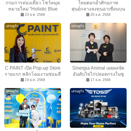
กรมการท่องเที่ยว โชว์หมุด
ไทยตอกย้ำศักยภาพ
หมายใหม่ “Holistic Blue
ศูนย์กลางลงทุนอาเซียนบน
Leisure Destination” การ
23 ธ.ค. 2568
เวที Thailand–China ฯ ช่วง
20 ธ.ค. 2568
ท่องเที่ยวสำราญทางน้ำ
ปรับโครงสร้างเศรษฐกิจโลก
เศรษฐกิจ
เศรษฐกิจ
อย่างยั่งยืนของไทย
C PAINT เปิด Pop-up Store
Sinergia Animal เผยผลจัด
รายแรก พลิกโฉมงานซ่อมสี
อันดับไข่ไก่ปลอดกรงในซู
และตัวถังรถยนต์ ตั้งเป้า 3 ปี
19 ธ.ค. 2568
เปอร์มาร์เก็ตไทย ปี 68
17 ธ.ค. 2568
100 สาขา
เศรษฐกิจ
เศรษฐกิจ