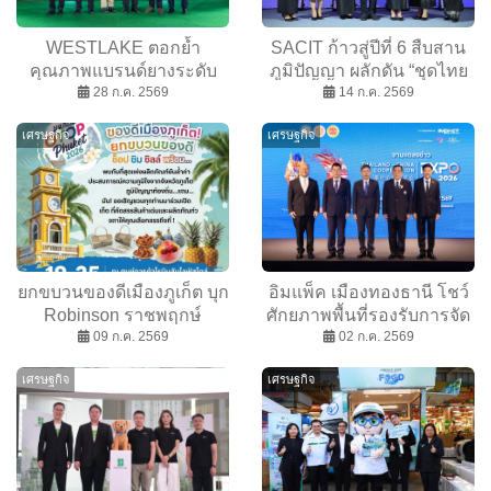
WESTLAKE ตอกย้ำ
SACIT ก้าวสู่ปีที่ 6 สืบสาน
คุณภาพแบรนด์ยางระดับ
ภูมิปัญญา ผลักดัน “ชุดไทย
โลกเปิด MammothX และ
28 ก.ค. 2569
พระราชนิยมและหัตถกรรม”
14 ก.ค. 2569
SL349 A/T TERRA
สู่เวทีโลก
เศรษฐกิจ
เศรษฐกิจ
LEGEND ครบทุกการใช้
งาน
ยกขบวนของดีเมืองภูเก็ต บุก
อิมแพ็ค เมืองทองธานี โชว์
Robinson ราชพฤกษ์
ศักยภาพพื้นที่รองรับการจัด
มหกรรมสินค้าอันดามัน
09 ก.ค. 2569
งานระดับโลก Thailand-
02 ก.ค. 2569
กิจกรรมนาทีทอง ลุ้นรางวัล
China Cooperation Expo
เศรษฐกิจ
เศรษฐกิจ
ใหญ่ตลอด 7 วัน
2026