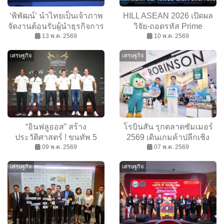
‘พิพัฒน์’ นำไทยเป็นเจ้าภาพ
HILL ASEAN 2026 เปิดผล
จัดงานต้อนรับผู้นำธุรกิจการ
วิจัย-ถอดรหัส Prime
บินโลก โชว์ความพร้อมท่า
13 พ.ค. 2569
Generations อินไซต์สำคัญ
10 พ.ค. 2569
อากาศยานไทย สู่ศูนย์กลาง
“เติบโต-ใช้ชีวิต” เปลี่ยน
เศรษฐกิจ
เศรษฐกิจ
การบินภูมิภาค
อนาคตทิศทางตลาด
“อินฟลูออส” สร้าง
โรบินสัน รุกตลาดซัมเมอร์
ประวัติศาสตร์ ! ขนทัพ 5
2569 เดินเกมค้าปลีกเชิง
ตำนานแข้งโลกบุกไทย ใน
09 พ.ค. 2569
ประสบการณ์ เปิดแคมเปญ
07 พ.ค. 2569
“Living Legends Football
ใหญ่ “ROBINSON
เศรษฐกิจ
เศรษฐกิจ
Festival 2026”
SUMMER FEST”