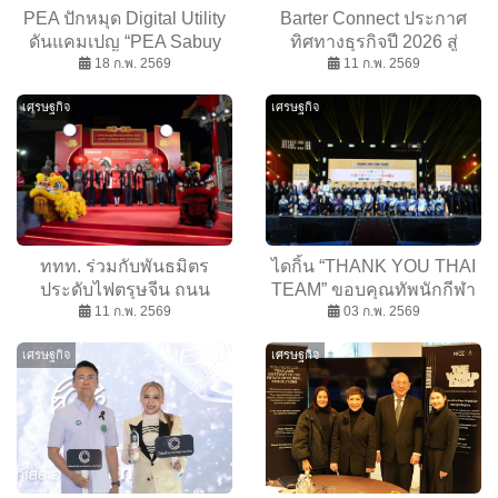
PEA ปักหมุด Digital Utility
Barter Connect ประกาศ
ดันแคมเปญ “PEA Sabuy
ทิศทางธุรกิจปี 2026 สู่
Service สบายทุกเรื่องไฟฟ้า”
18 ก.พ. 2569
Digital Transformation
11 ก.พ. 2569
ดึง โจอี้ ภูวศิษฐ์” นั่งพรี
พร้อมเปิดตัว MD คนใหม่
เศรษฐกิจ
เศรษฐกิจ
เซนเตอร์
ททท. ร่วมกับพันธมิตร
ไดกิ้น “THANK YOU THAI
ประดับไฟตรุษจีน ถนน
TEAM” ขอบคุณทัพนักกีฬา
เยาวราช ส่งต่อความสุข
11 ก.พ. 2569
ไทย ในฐานะ Gold Sponsor
03 ก.พ. 2569
ความรุ่งเรือง ปีม้าทอง
SEA Games 33 และ
เศรษฐกิจ
เศรษฐกิจ
ASEAN Para Games 13