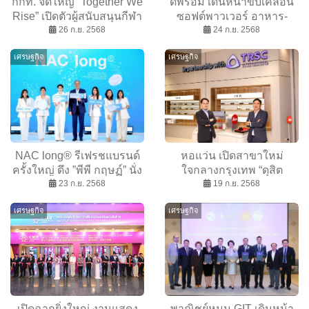
กกท. จัดใหญ่ “Together We
ดีพร้อม เดินหน้าขับเคลื่อน
Rise” เปิดตัวผู้สนับสนุนกีฬา
ซอฟต์พาวเวอร์ อาหาร-
ซีเกมส์ ครั้งที่ 33 ไทยเป็นเจ้า
26 ก.ย. 2568
แฟชั่น จัดมหกรรมดีพร้อม
24 ก.ย. 2568
ภาพ
เสน่ห์ไทย คาดกวาดรายได้
เศรษฐกิจ
เศรษฐกิจ
250 ล้าน
NAC long® รีเฟรชแบรนด์
หอแว่น เปิดสาขาใหม่
ครั้งใหญ่ ดึง ”พีพี กฤษฏ์” นั่ง
ใจกลางกรุงเทพ “ดุสิต
พรีเซนเตอร์คนแรก รุกตลาด
23 ก.ย. 2568
เซ็นทรัล พาร์ค” ดูแลสายตา
19 ก.ย. 2568
ดูแลสุขภาพ
คนเมือง ด้วยเทคโนโลยี
เศรษฐกิจ
เศรษฐกิจ
ระดับโลก
เปิดฉากยิ่งใหญ่ งานแสดง
พาณิชย์หนุน GIT เดินหน้า