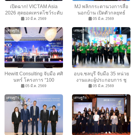
เปิดฉาก! VICTAM Asia
MJ พลิกกระดานวงการสื่อ
2026 สุดยอดเทรดโชว์ระดับ
นอกบ้าน เปิดตัวกลยุทธ์
นานาชาติ พลิกโฉมอุตฯ
10 มี.ค. 2569
“Journey-Based OOH”
05 มี.ค. 2569
อาหารสัตว์ สีข้าว แปรรูป
เปลี่ยนรูปแบบซื้อโฆษณาสู่
เศรษฐกิจ
เศรษฐกิจ
แป้ง
การออกแบบ
Hewitt Consulting จับมือ ศศิ
อบจ.ชลบุรี จับมือ 35 หน่วย
นทร์ โครงการ “100
งานและผู้ประกอบการ ชู
Outperforming Enterprises”
05 มี.ค. 2569
แคมเปญ “เที่ยวสบายๆสไตล์
05 มี.ค. 2569
ปั้นองค์กรไทย สู่ระดับโลก
ชลบุรี”
เศรษฐกิจ
เศรษฐกิจ