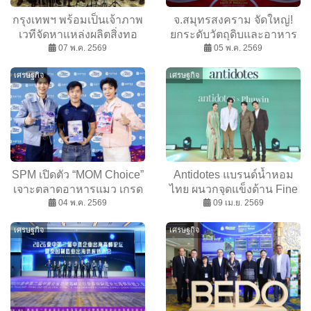
กรุงเทพฯ พร้อมเป็นเจ้าภาพ
จ.สมุทรสงคราม จัดใหญ่!
เวทีจัดหาแหล่งผลิตสิ่งทอ
ยกระดับวัตถุดิบและอาหาร
และเครื่องนุ่งห่ม เชิงกลยุทธ์
07 พ.ค. 2569
อัตลักษณ์ท้องถิ่นสู่สากลใน
05 พ.ค. 2569
ระดับโลกของเอเชีย 2nd
งาน “Samut Songkhram
เศรษฐกิจ
เศรษฐกิจ
Asia Sourcing Show 2026
Select: Taste of Maeklong”
SPM เปิดตัว “MOM Choice”
Antidotes แบรนด์น้ำหอม
เจาะตลาดอาหารแมว เกรด
ไทย ผนวกจุดแข็งด้าน Fine
Holistic ผสาน
04 พ.ค. 2569
Fragrance เข้ากับ บอดี้ออย
09 เม.ย. 2569
พรีเมียม“ความรักแบบแม่”
ตั้งเป้าเติบโต 5 เท่าในปี
เศรษฐกิจ
เศรษฐกิจ
เพื่อลูกที่คุณรัก
2026