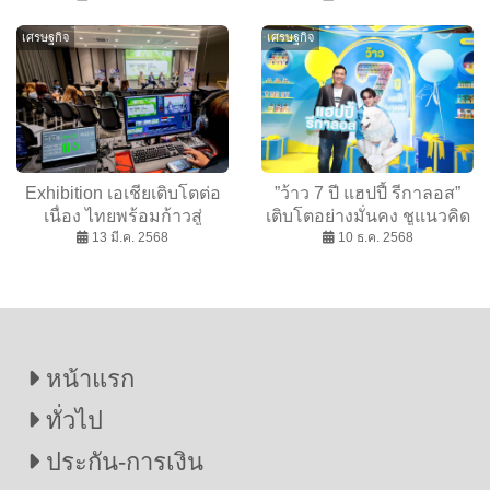
พรีเมียม“ความรักแบบแม่”
Farmer ยกระดับเกษตรไทย
เศรษฐกิจ
เศรษฐกิจ
เพื่อลูกที่คุณรัก
Exhibition เอเชียเติบโตต่อ
”ว้าว 7 ปี แฮปปี้ รีกาลอส”
เนื่อง ไทยพร้อมก้าวสู่
เติบโตอย่างมั่นคง ชูแนวคิด
ศูนย์กลางภูมิภาค
13 มี.ค. 2568
มอบของขวัญสำหรับสัตว์
10 ธ.ค. 2568
เลี้ยง
หน้าแรก
ทั่วไป
ประกัน-การเงิน