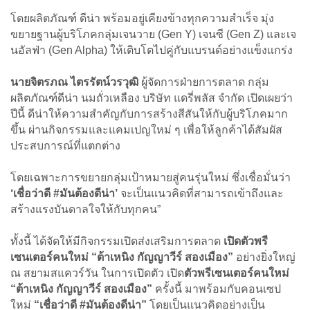
โดยผลิตภัณฑ์ ดีน่า พร้อมอยู่เคียงข้างทุกความสำเร็จ มุ่ง
ขยายฐานผู้บริโภคกลุ่มเจนวาย (Gen Y) เจนซี (Gen Z) และเจ
นอัลฟ่า (Gen Alpha) ให้เติบโตไปคู่กับแบรนด์อย่างแข็งแกร่ง
นายจิตรภณ ไตรรัตน์วรวุฒิ
ผู้จัดการฝ่ายการตลาด กลุ่ม
ผลิตภัณฑ์ดีน่า นมถั่วเหลือง บริษัท แดรี่พลัส จำกัด เปิดเผยว่า
ปีนี้ ดีน่าให้ความสำคัญกับการสร้างสีสันให้กับผู้บริโภคมาก
ขึ้น ผ่านกิจกรรมและแคมเปญใหม่ ๆ เพื่อให้ลูกค้าได้สัมผัส
ประสบการณ์ที่แตกต่าง
โดยเฉพาะการขยายกลุ่มเป้าหมายสู่คนรุ่นใหม่ ซึ่งเชื่อมั่นว่า
‘เชื่อว่าดี #มันต้องดีน่า’
จะเป็นแนวคิดที่สามารถเข้าถึงและ
สร้างแรงบันดาลใจให้กับทุกคน”
ทั้งนี้ ได้จัดให้มีกิจกรรมเปิดส่งเสริมการตลาด
เปิดตัวพรี
เซนเตอร์คนใหม่ “ต้าเหนิง กัญญาวีร์ สองเมือง”
อย่างยิ่งใหญ่
ณ สยามสแควร์วัน ในการเปิดตัว เปิด
ตัวพรีเซนเตอร์คนใหม่
“ต้าเหนิง กัญญาวีร์ สองเมือง”
ครั้งนี้ มาพร้อมกับคอนเซป
ใหม่
“เชื่อว่าดี #มันต้องดีน่า”
โดยเป็นแนวคิดอย่างเป็น