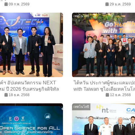
09 ก.พ. 2569
อุตสาหกรรมป้องกันป
29 ม.ค. 2569
เทคโนโลยี
ิ้งค์ฯ อัปเดตนวัตกรรม NEXT
ไต้หวัน ประกาศผู้ชนะแคมเป
่ ปี 2026 รับเศรษฐกิจดิจิทัล
with Taiwan ชูไอเดียเทคโนโ
แห่งอนาคต
18 ธ.ค. 2568
12 ธ.ค. 2568
อนาคต
เทคโนโลยี