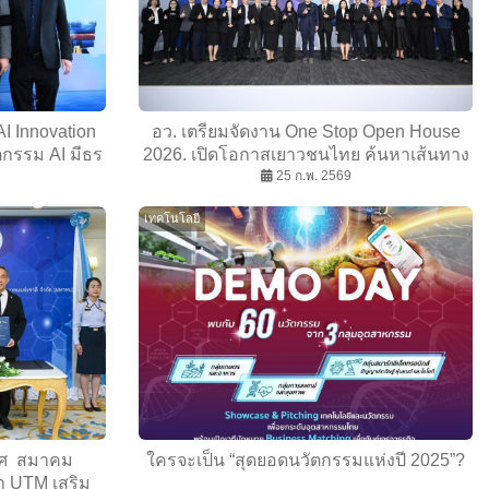
I Innovation
อว. เตรียมจัดงาน One Stop Open House
กรรม AI มีธร
2026. เปิดโอกาสเยาวชนไทย ค้นหาเส้นทาง
ปร่งใส
ศึกษาและอาชีพ ครบวงจร
25 ก.พ. 2569
เทคโนโลยี
าศ สมาคม
ใครจะเป็น “สุดยอดนวัตกรรมแห่งปี 2025”?
า UTM เสริม