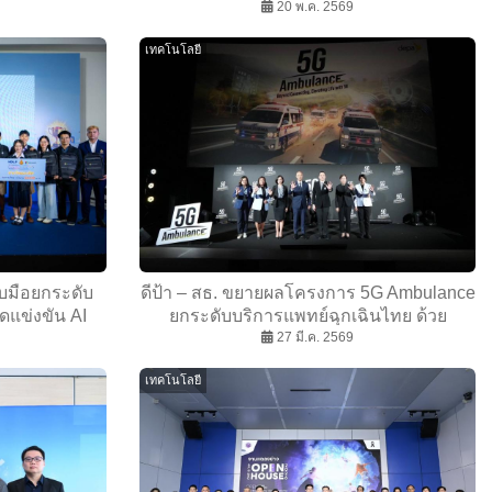
ื่อมโลกยานยนต์
รุ่นใหม่ สำหรับดูแลสวนผลไม้
20 พ.ค. 2569
เทคโนโลยี
บมือยกระดับ
ดีป้า – สธ. ขยายผลโครงการ 5G Ambulance
ัดแข่งขัน AI
ยกระดับบริการแพทย์ฉุกเฉินไทย ด้วย
unity - ชุมชน
เทคโนโลยี 5G
27 มี.ค. 2569
เทคโนโลยี