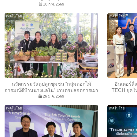
10 ก.พ. 2569
เทคโนโลยี
เทคโนโลยี
นวัตกรรมวัสดุปลูกชุมชน “กลุ่มดอกไม้
อินเตอร์ล
อารมณ์ดีบ้านนางแลใน” เกษตรปลอดการเผา
TECH ยุคใหม
ลดฝุ่น PM 2.5 อย่างยั่งยืน
26 ม.ค. 2569
เทคโนโลยี
เทคโนโลยี