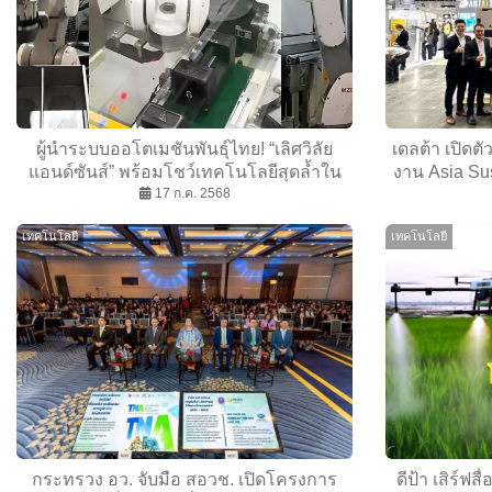
ผู้นำระบบออโตเมชันพันธุ์ไทย! “เลิศวิลัย
เดลต้า เปิดต
แอนด์ซันส์” พร้อมโชว์เทคโนโลยีสุดล้ำใน
งาน Asia Su
งาน LogiMAT
17 ก.ค. 2568
เทคโนโลยี
เทคโนโลยี
กระทรวง อว. จับมือ สอวช. เปิดโครงการ
ดีป้า เสิร์ฟส