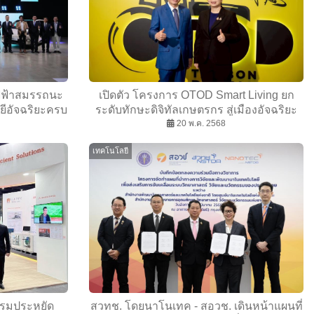
ฟฟ้าสมรรถนะ
เปิดตัว โครงการ OTOD Smart Living ยก
ยีอัจฉริยะครบ
ระดับทักษะดิจิทัลเกษตรกร สู่เมืองอัจฉริยะ
20 พ.ค. 2568
เทคโนโลยี
กรรมประหยัด
สวทช. โดยนาโนเทค - สอวช. เดินหน้าแผนที่