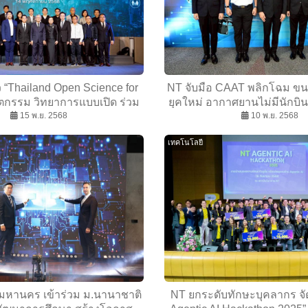
ว “Thailand Open Science for
NT จับมือ CAAT พลิกโฉม ข
ตกรรม วิทยาการแบบเปิด ร่วม
ยุคใหม่ อากาศยานไม่มีนักบิ
สร้างอนาคตไทย
15 พ.ย. 2568
แพลตฟอร์มดิจิทั
10 พ.ย. 2568
เทคโนโลยี
มหานคร เข้าร่วม ม.นานาชาติ
NT ยกระดับทักษะบุคลากร จั