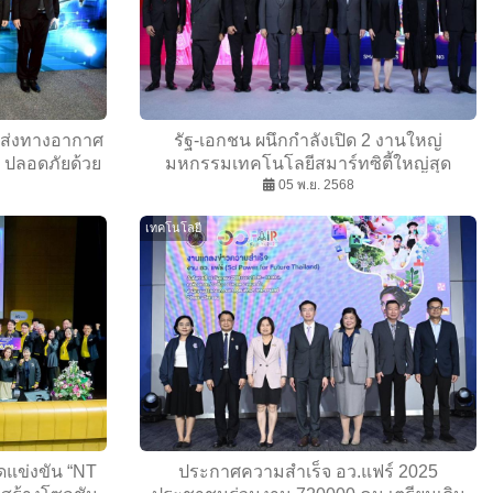
นส่งทางอากาศ
รัฐ-เอกชน ผนึกกำลังเปิด 2 งานใหญ่
น ปลอดภัยด้วย
มหกรรมเทคโนโลยีสมาร์ทซิตี้ใหญ่สุด
ล
อาเซียน ดันเศรษฐกิจ 1200 ล้าน
05 พ.ย. 2568
เทคโนโลยี
ดแข่งขัน “NT
ประกาศความสำเร็จ อว.แฟร์ 2025