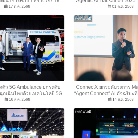
พัฒนาการศึกษา สร้างโอกาส
Agentic AI Hackathon 2025” 
ับโลกสู่นักศึกษาไทย
17 ต.ค. 2568
AI ใช้งานได้จริง
01 ต.ค. 2568
เทคโนโลยี
เปิดตัว 5G Ambulance ยกระดับ
ConnectX ยกระดับวงการ Mar
ฉุกเฉินไทยด้วยเทคโนโลยี 5G
“Agent Connect” AI อัจฉริยะท
16 ส.ค. 2568
14 ส.ค. 2568
CDP
เทคโนโลยี