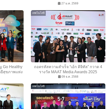
ระเทศ
27 ม.ค. 2569
เทคโนโลยี
ญ Go Healthy
ถอดรหัสความสำเร็จ “เอ้ก ดิจิทัล” กวาด 4
ลยีสุขภาพแห่ง
รางวัล MAAT Media Awards 2025
09 ธ.ค. 2568
เทคโนโลยี