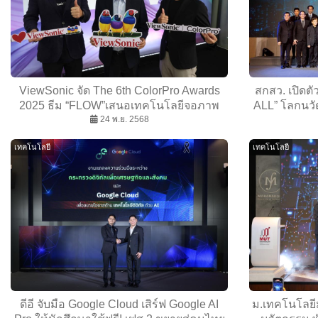
ViewSonic จัด The 6th ColorPro Awards
สกสว. เปิดตั
2025 ธีม “FLOW”เสนอเทคโนโลยีจอภาพ
ALL” โลกนวั
ผ่านศิลปะ นวัตกรรม
24 พ.ย. 2568
เทคโนโลยี
เทคโนโลยี
ดีอี จับมือ Google Cloud เสิร์ฟ Google AI
ม.เทคโนโลยี