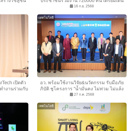
สร้างโซลูชัน
ประชาชนร่วมงาน 720000 คน เตรียมเดิน
หน้าขับเคลื่อนนวัตกรรมไทยสู่อนาคต
16 ก.ย. 2568
เทคโนโลยี
Tech เปิดตัว
อว. พร้อมใช้งานวิจัย&นวัตกรรม รับมือภัย
ี่ทำงานร่วมกับ
ภิบัติ ชูโครงการ “น้ำมั่นคง ไม่ท่วม ไม่แล้ง
10 จังหวัด”
27 ก.ค. 2568
เทคโนโลยี