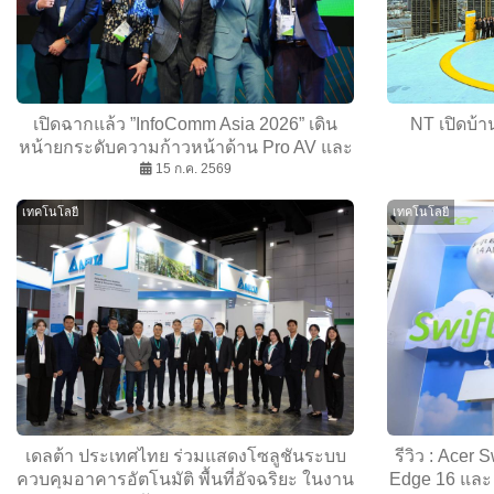
เปิดฉากแล้ว ”InfoComm Asia 2026” เดิน
NT เปิดบ้า
หน้ายกระดับความก้าวหน้าด้าน Pro AV และ
AI ของไทย
15 ก.ค. 2569
เทคโนโลยี
เทคโนโลยี
เดลต้า ประเทศไทย ร่วมแสดงโซลูชันระบบ
รีวิว : Acer 
ควบคุมอาคารอัตโนมัติ พื้นที่อัจฉริยะ ในงาน
Edge 16 และ 