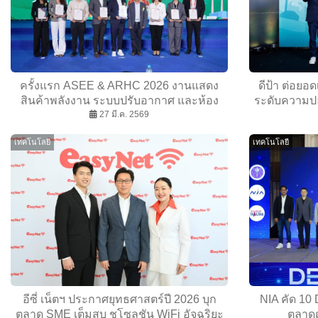
ครั้งแรก ASEE & ARHC 2026 งานแสดง
ดีป้า ต่อยอ
สินค้าพลังงาน ระบบปรับอากาศ และห้อง
ระดับความปล
ปลอดเชื้อ ระดับนานาชาติ
27 มี.ค. 2569
เทคโนโลยี
เทคโนโลยี
อีซี่ เน็ตฯ ประกาศยุทธศาสตร์ปี 2026 บุก
NIA คัด 10 
ตลาด SME เต็มสูบ ชูโซลูชัน WiFi อัจฉริยะ
ตลาดญี