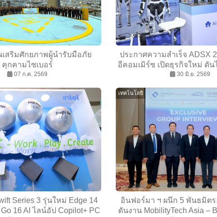
นเสริมศักยภาพผู้นำรับมือภัย
ประกาศความสำเร็จ ADSX 20
คุกคามไซเบอร์
อีคอมเมิร์ซ เปิดธุรกิจใหม่ ดันไ
07 ก.ค. 2569
คอมเมิร์ซเอเชีย
30 มิ.ย. 2569
เทคโนโลยี
Swift Series 3 รุ่นใหม่ Edge 14
อินฟอร์มา ฯ ผนึก 5 พันธมิ
Go 16 AI ไลน์อัป Copilot+ PC
ดันงาน MobilityTech Asia –