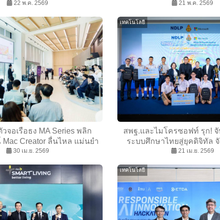
งเบาเพื่อคนรุ่นใหม่
22 พ.ค. 2569
สู่ “Global Matching Hub” เช
21 พ.ค. 2569
อัจฉริยะ
เทคโนโลยี
ัวจอเรือธง MA Series พลิก
สพฐ.และไมโครซอฟท์ รุก! จั
Mac Creator ลื่นไหล แม่นยำ
ระบบศึกษาไทยสู่ยุคดิจิทัล จ
30 เม.ย. 2569
ระดับ 5K
Hackathon: “My Future Comm
21 เม.ย. 2569
แห่งอนาคต”
เทคโนโลยี