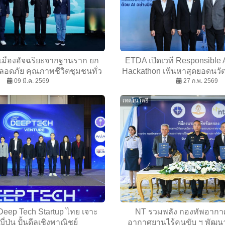
ดเมืองอัจฉริยะจากฐานราก ยก
ETDA เปิดเวที Responsible A
อดภัย คุณภาพชีวิตชุมชนทั่ว
Hackathon เฟ้นหาสุดยอดนวัต
09 มี.ค. 2569
ประเทศ
รมาภิบาล ยุติธรรม โ
27 ก.พ. 2569
เทคโนโลยี
Deep Tech Startup ไทย เจาะ
NT รวมพลัง กองทัพอาก
่ปุ่น ปั้นดีลเชิงพาณิชย์
อากาศยานไร้คนขับ ฯ พัฒน