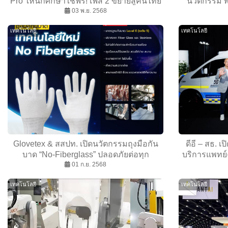
Pro ให้นักศึกษาใช้ฟรี! เฟส 2 ขยายสู่คนไทย
นวัตกรรม 
5 ล้านคน
03 พ.ย. 2568
ระด
เทคโนโลยี
เทคโนโลยี
Glovetex & สสปท. เปิดนวัตกรรมถุงมือกัน
ดีอี – สธ. 
บาด “No-Fiberglass” ปลอดภัยต่อทุก
บริการแพทย์
อุตสาหกรรม
01 ก.ย. 2568
เทคโนโลยี
เทคโนโลยี