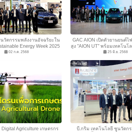
ัวนวัตกรรมพลังงานอัจฉริยะใน
GAC AION เปิดตัวยานยนต์ไ
stainable Energy Week 2025
สูง ”AION UT” พร้อมเทคโนโล
02 ก.ค. 2568
25 มิ.ย. 2568
ครัน
เทคโนโลยี
ื่อ Digital Agriculture เกษตรกร
บี.กริม เทคโนโลยี ชูนวัต