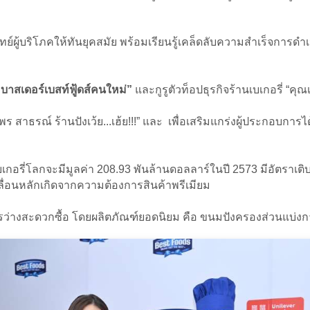
ทย์ผู้บริโภคให้ทันยุคสมัย พร้อมเรียนรู้เคล็ดลับความสำเร็จการดำ
บาสเดอร์เบสท์ฟู้ดส์คนใหม่”
และกูรูตัวท็อปธุรกิจร้านเบเกอรี่ “คุ
าพร สาธรณ์ ร้านปังเว้ย...เฮ้ย!!!” และ เพื่อเสริมแกร่งผู้ประกอบกา
เกอรี่โลกจะมีมูลค่า 208.93 พันล้านดอลลาร์ในปี 2573 มีอัตราเต
ลื่อนหลักเกิดจากความต้องการสินค้าพรีเมียม
่างสะดวกซื้อ โดยผลิตภัณฑ์ยอดนิยม คือ ขนมปังครองส่วนแบ่ง