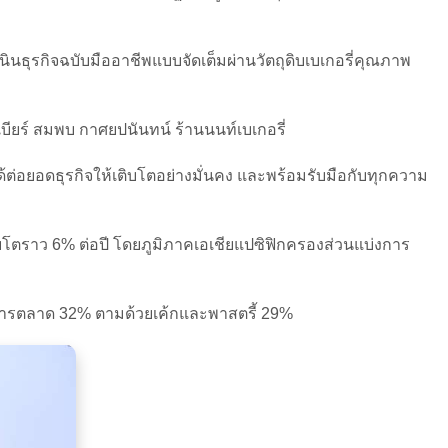
เนินธุรกิจฉบับมืออาชีพแบบจัดเต็มผ่านวัตถุดิบเบเกอรี่คุณภาพ
ณเบียร์ สมพบ กาศยปนันทน์ ร้านนนท์เบเกอรี่
รได้ต่อยอดธุรกิจให้เติบโตอย่างมั่นคง และพร้อมรับมือกับทุกความ
ิบโตราว 6% ต่อปี โดยภูมิภาคเอเชียแปซิฟิกครองส่วนแบ่งการ
การตลาด 32% ตามด้วยเค้กและพาสตรี้ 29%