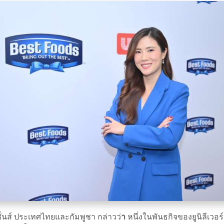
ูชั่นส์ ประเทศไทยและกัมพูชา กล่าวว่
า
หนึ่งในพันธกิจของยูนิลีเวอร