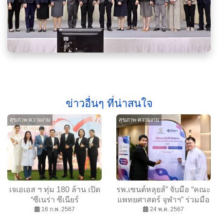
ข่าวอื่นๆ ที่น่าสนใจ
สุขภาพ-ความงาม
สุขภาพ-ความงาม
เจเอเอส ฯ ทุ่ม 180 ล้าน เปิด
รพ.เซนต์หลุยส์” จับมือ “คณะ
“ซีเนร่า ซีเนียร์
แพทยศาสตร์ จุฬาฯ” ร่วมมือ
เวลเนส”บางบัวทอง ตอบ
16 ก.พ. 2567
ทางการแพทย์ดูแลรักษาผู้
24 พ.ค. 2567