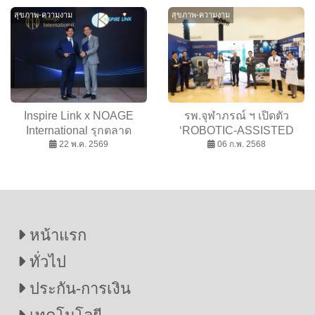
โจทย์ผู้สูงวัย พร้อมทีมแพทย์
ป่วย
สุขภาพ-ความงาม
สุขภาพ-ความงาม
จาก WMC
Inspire Link x NOAGE
รพ.จุฬาภรณ์ ฯ เปิดตัว
International รุกตลาด
‘ROBOTIC-ASSISTED
Longevity Medicine
22 พ.ค. 2569
CANCER SURGERY
06 ก.พ. 2568
พรีเมียม ดึงเทคโนโลยี PET-
REVOLUTION’ หุ่นยนต์ช่วย
CT จาก Tokyo Midtown
ผ่าตัดรักษามะเร็ง
Clinic สู่ไทย
หน้าแรก
ทั่วไป
ประกัน-การเงิน