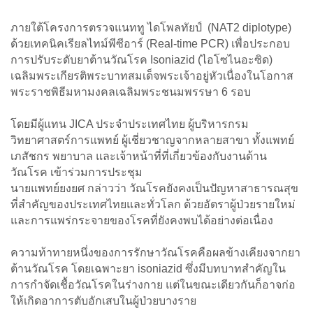
ภายใต้โครงการตรวจแนททู ไดโพลทัยป์ (NAT2 diplotype)
ด้วยเทคนิคเรียลไทม์พีซีอาร์ (Real-time PCR) เพื่อประกอบ
การปรับระดับยาต้านวัณโรค Isoniazid (ไอโซไนอะซิด)
เฉลิมพระเกียรติพระบาทสมเด็จพระเจ้าอยู่หัวเนื่องในโอกาส
พระราชพิธีมหามงคลเฉลิมพระชนมพรรษา 6 รอบ
โดยมีผู้แทน JICA ประจำประเทศไทย ผู้บริหารกรม
วิทยาศาสตร์การแพทย์ ผู้เชี่ยวชาญจากหลายสาขา ทั้งแพทย์
เภสัชกร พยาบาล และเจ้าหน้าที่ที่เกี่ยวข้องกับงานด้าน
วัณโรค เข้าร่วมการประชุม
นายแพทย์ยงยศ กล่าวว่า วัณโรคยังคงเป็นปัญหาสาธารณสุข
ที่สำคัญของประเทศไทยและทั่วโลก ด้วยอัตราผู้ป่วยรายใหม่
และการแพร่กระจายของโรคที่ยังคงพบได้อย่างต่อเนื่อง
ความท้าทายหนึ่งของการรักษาวัณโรคคือผลข้างเคียงจากยา
ต้านวัณโรค โดยเฉพาะยา isoniazid ซึ่งมีบทบาทสำคัญใน
การกำจัดเชื้อวัณโรคในร่างกาย แต่ในขณะเดียวกันก็อาจก่อ
ให้เกิดอาการตับอักเสบในผู้ป่วยบางราย