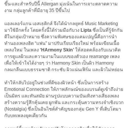
ขึ้น
และสำหรับปีนี้ Allergan มุ่งเน้นในการเจาะตลาดความ
งาม กลุ่มลูกค้าที่มีอายุ 35 ปีขึ้นไป
แอลเลอร์แกน เอสเธติกส์ จึงได้นำกลยุทธ์ Music Marketing
มาใช้อีกครั้ง โดยครั้งนี้ได้ร่วมมือกับวง
Lipta
ซึ่งเป็นที่รู้จักกัน
ดีในกลุ่มเป้าหมาย ซึ่งความพิเศษของแคมเปญนี้คือการนำ
ทำนองเพลงฮิต “แฟน” มาปรับเรียบเรียงใหม่ พร้อมเขียนเนื้อ
เพลงใหม่ ในเพลง
‘HArmony Skin’
ให้สอดคล้องกับแนวคิด
การดูแลผิวและความงามในแบบของตัวเอง rearrange เพลง
เพื่อให้เข้าใจได้ง่ายๆ ว่า Harmony Skin เป็นผิว Harmony
กลมกลืนแบบธรรมชาติ กระชับ ผิวแน่นเฟิร์ม และผิวไม่หย่อน
ทำให้กลับไปอยู่ในช่วงที่ดีของผิวหน้า ซึ่งเป็นการสร้าง
Emotional Connection ให้ภาพลักษณ์ของแบรนด์ดูเข้าถึงง่าย
เป็นมิตร และทันสมัย ผ่านรูปแบบความบันเทิงทางเสียงเพลง
สร้างความรู้สึกคุ้นเคย ผูกพัน และกระตุ้นความทรงจำเชิงบวก
(Nostalgia) ซึ่งเป็นอินไซต์สำคัญของกลุ่ม Gen Y ที่เติบโตมา
กับบทเพลงยุคเดียวกัน