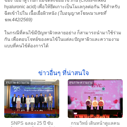
ของ ไฮยาลูโรนิก แอซิดที่เชื่อมไขว้กัน (Cross-linked
hyaluronic acid) เพื่อให้ยึดเกาะเป็นโมเลกุลต่อกัน ใช้สำหรับ
ฉีดเข้าไปใน เนื้อเยื่อผิวหนัง
(ใบอนุญาตโฆษณาเลขที่
ฆพ.442/2569)
ในกรณีที่คนไข้มีปัญหาผิวหลายอย่าง ก็สามารถนำมาใช้ร่วม
กัน เพื่อตอบโจทย์ของคนไข้ในแต่ละปัญหาผิวและความงาม
แบบที่คนไข้ต้องการได้
ข่าวอื่นๆ ที่น่าสนใจ
สุขภาพ-ความงาม
สุขภาพ-ความงาม
SNPS ฉลอง 25 ปี ขับ
กรมวิทย์ เดินหน้าดูแลคน