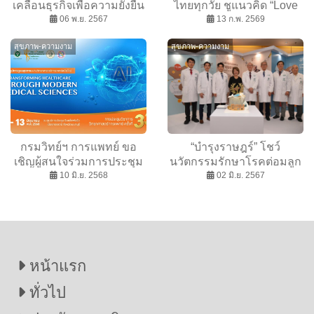
เคลื่อนธุรกิจเพื่อความยั่งยืน
ไทยทุกวัย ชูแนวคิด “Love
ตอกย้ำผู้นำด้านสมุนไพร
06 พ.ย. 2567
with Sciences by DMSc
13 ก.พ. 2569
ไทย 2 ทศวรรษ
สุขภาพ-ความงาม
สุขภาพ-ความงาม
กรมวิทย์ฯ การแพทย์ ขอ
“บำรุงราษฎร์” โชว์
เชิญผู้สนใจร่วมการประชุม
นวัตกรรมรักษาโรคต่อมลูก
วิชาการ ครั้งที่ 33 ณ ศูนย์
10 มิ.ย. 2568
หมากโต ครบทุกมิติ ตอกย้ำ
02 มิ.ย. 2567
การประชุมอิมแพ็ค
ผู้นำศูนย์ทางเดินปัสสาวะ”
หน้าแรก
ทั่วไป