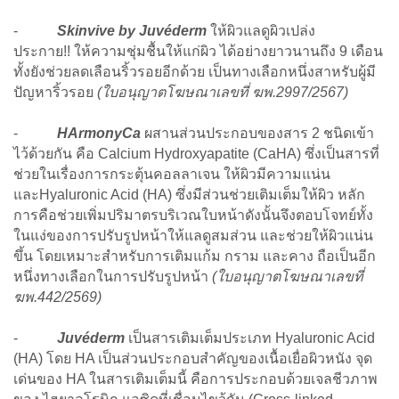
-
Skinvive by Juvéderm
ให้ผิวแลดูผิวเปล่ง
ประกาย!! ให้ความชุ่มชื้นให้แก่ผิว ได้อย่างยาวนานถึง 9 เดือน
ทั้งยังช่วยลดเลือนริ้วรอยอีกด้วย เป็นทางเลือกหนึ่งสาหรับผู้มี
ปัญหาริ้วรอย
(ใบอนุญาตโฆษณาเลขที่ ฆพ.2997/2567)
-
HArmonyCa
ผสานส่วนประกอบของสาร 2 ชนิดเข้า
ไว้ด้วยกัน คือ Calcium Hydroxyapatite (CaHA) ซึ่งเป็นสารที่
ช่วยในเรื่องการกระตุ้นคอลลาเจน ให้ผิวมีความแน่น
และHyaluronic Acid (HA) ซึ่งมีส่วนช่วยเติมเต็มให้ผิว หลัก
การคือช่วยเพิ่มปริมาตรบริเวณใบหน้าดังนั้นจึงตอบโจทย์ทั้ง
ในแง่ของการปรับรูปหน้าให้แลดูสมส่วน และช่วยให้ผิวแน่น
ขึ้น โดยเหมาะสำหรับการเติมแก้ม กราม และคาง ถือเป็นอีก
หนึ่งทางเลือกในการปรับรูปหน้า
(ใบอนุญาตโฆษณาเลขที่
ฆพ.442/2569)
-
Juvéderm
เป็นสารเติมเต็มประเภท Hyaluronic Acid
(HA) โดย HA เป็นส่วนประกอบสำคัญของเนื้อเยื่อผิวหนัง จุด
เด่นของ HA ในสารเติมเต็มนี้ คือการประกอบด้วยเจลชีวภาพ