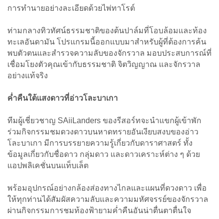
การทำนายอย่างละเอียดด้วยไพ่ทาโรต์
ท่ามกลางทิวทัศน์ธรรมชาติของต้นปาล์มที่โอบล้อมและท้อง
ทะเลอันดามัน โปรแกรมนี้ออกแบบมาสำหรับผู้ที่ต้องการค้น
พบตัวตนและสำรวจความลับของจักรวาล มอบประสบการณ์ที่
เชื่อมโยงตัวคุณเข้ากับธรรมชาติ จิตวิญญาณ และจักรวาล
อย่างแท้จริง
ค่ำคืนใต้แสงดาวที่อ่าวโละบาเกา
ทีมผู้เชี่ยวชาญ SAiiLanders ของรีสอร์ทจะนำแขกผู้เข้าพัก
ร่วมกิจกรรมชมดวงดาวบนหาดทรายอันเงียบสงบของอ่าว
โละบาเกา มีการบรรยายความรู้เกี่ยวกับดาราศาสตร์ ทั้ง
ข้อมูลเกี่ยวกับชื่อดาว กลุ่มดาว และดาวเคราะห์ต่าง ๆ ด้วย
แอปพลิเคชั่นบนแท็บเล็ต
พร้อมอุปกรณ์อย่างกล้องส่องทางไกลและแผนที่ดวงดาว เพื่อ
ให้ทุกท่านได้สัมผัสความลับและความมหัศจรรย์ของจักรวาล
ผ่านกิจกรรมการชมท้องฟ้ายามค่ำคืนอันน่าตื่นตาตื่นใจ