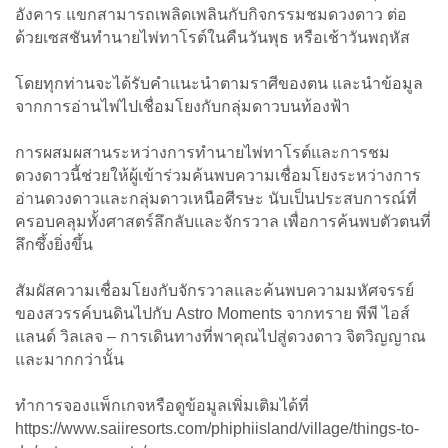
อังคาร แขกสามารถเพลิดเพลินกับกิจกรรมชมดวงดาว ต่อ
ด้วยเซสชันทำนายไพ่ทาโรต์ในคืนวันพุธ หรือเช้าวันพฤหัส
โดยทุกท่านจะได้รับคำแนะนำตามราศีของตน และนำข้อมูล
จากการอ่านไพ่ไปเชื่อมโยงกับกลุ่มดาวบนท้องฟ้า
การผสมผสานระหว่างการทำนายไพ่ทาโรต์และการชม
ดวงดาวนี้ช่วยให้ผู้เข้าร่วมค้นพบความเชื่อมโยงระหว่างการ
อ่านดวงดาวและกลุ่มดาวเหนือศีรษะ นับเป็นประสบการณ์ที่
ครอบคลุมทั้งศาสตร์ลึกลับและจักรวาล เพื่อการค้นพบตัวตนที่
ลึกซึ้งยิ่งขึ้น
สัมผัสความเชื่อมโยงกับจักรวาลและค้นพบความมหัศจรรย์
ของสวรรค์บนดินไปกับ Astro Moments จากทราย พีพี ไอส์
แลนด์ วิลเลจ – การเดินทางที่พาคุณไปสู่ดวงดาว จิตวิญญาณ
และมากกว่านั้น
ทำการจองแพ็กเกจหรือดูข้อมูลเพิ่มเติมได้ที่
https://www.saiiresorts.com/phiphiisland/village/things-to-