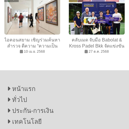
ไอคอนสยาม เชิญร่วมค้นหา
คลับเมด จับมือ Babolat &
สำรวจ ตีความ “ความเป็น
Kross Padel Bkk จัดแข่งขัน
ไทย”ผ่านงานศิลปะ รุ่นเยาว์
10 เม.ย. 2568
Club Med Open ฯ ครั้งแรก
27 ต.ค. 2568
มหา’ลัยเพาะช่างฯ
ในไทย
หน้าแรก
ทั่วไป
ประกัน-การเงิน
เทคโนโลยี