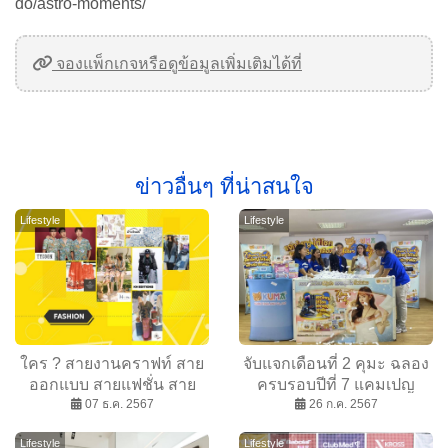
do/astro-moments/
จองแพ็กเกจหรือดูข้อมูลเพิ่มเติมได้ที่
ข่าวอื่นๆ ที่น่าสนใจ
Lifestyle
Lifestyle
ใคร ? สายงานคราฟท์ สาย
จับแจกเดือนที่ 2 คุมะ ฉลอง
ออกแบบ สายแฟชั่น สาย
ครบรอบปีที่ 7 แคมเปญ
ดูแลสุขภาพ ต้องมา !
07 ธ.ค. 2567
“KUMA 7th Years Lucky”
26 ก.ค. 2567
Lifestyle
Lifestyle