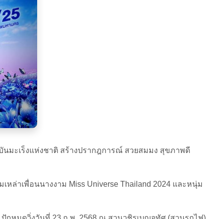
บันมะเร็งแห่งชาติ สร้างปรากฎการณ์ สวยสมมง สุขภาพดี
มเหล่าเพื่อนนางงาม Miss Universe Thailand 2024 และหนุ่ม
t ปักหมุดวิ่งวันที่ 23 ก.พ. 2568 ณ สวนวชิรเบญจทัศ (สวนรถไฟ)