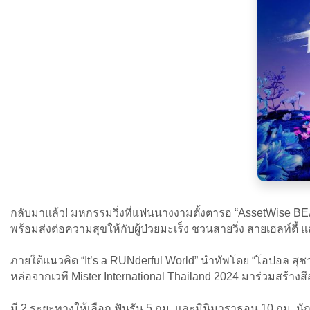
กลับมาแล้ว! มหกรรมวิ่งที่แฟนนางงามตั้งตารอ “AssetWise B
พร้อมส่งต่อความสุขให้กับผู้ป่วยมะเร็ง ชวนสายวิ่ง สายเฮลท์ตี
ภายใต้แนวคิด “It’s a RUNderful World” นำทัพโดย “โอปอล สุ
หล่อจากเวที Mister International Thailand 2024 มาร่วมสร้างสี
มี 2 ระยะทางให้เลือก ฟันรัน 5 กม. และมินิมาราธอน 10 กม. นัก