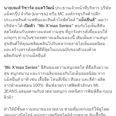
นายเจมส์ ริชาร์ด อมตวิวัฒน์
ประธานเจ้าหน้าที่บริหาร บริษัท
แม็คกรุ๊ป จำกัด (มหาชน) หรือ MC องค์กรธุรกิจค้าปลีก
ประเภทสินค้าแฟชั่นและสินค้าไลฟ์สไตล์
“แม็คยีนส์”
เผยว่า
บริษัทฯ ได้
เปิดตัว “Mc X’mas Series”
พบกับไอเท็มสีสัน
สดใสต้อนรับเทศกาลแห่งความสุข ที่ถูกรังสรรค์เพื่อมอบให้
แก่ทุกๆ ท่านในช่วงเทศกาลเฉลิมฉลองนี้ เติมเต็มความสนุก
สุขสันต์ให้คุณเพลิดเพลินไปกับหลากหลายไอเท็มยอดนิยม
และสร้างสรรค์ลุคที่ดีที่สุดในแบบฉบับของตัวเองด้วย
ผลิตภัณฑ์ จากแม็คยีนส์
“
Mc X’mas Series”
สีสันของความสนุกสดใส ที่สื่อถึงความ
สุข สนุกสนาน และการเฉลิมฉลองกับไอเท็มยอดนิยม จาก
แม็คยีนส์ อาทิ เช่น เสื้อยืด โทนสีเขียว สีแดง และสีดำ ผลิต
จากผ้าคอตตอน 100% พิมพ์ลายกราฟฟิคตัวอักษร Mc
JEANS ผสมผสานกับลวดลายสนุกๆ เทคนิคการพิมพ์สีฉาบบน
ผิวผ้า
ทำให้มีชั้นความหนาของลวดลาย ช่วยเพิ่มเทกเจอร์ให้ดูโดด
เด่นอย่างมีสไตล์ หนุ่มสาวสตรีทสไตล์ห้ามพลาด กับเสื้อยืด