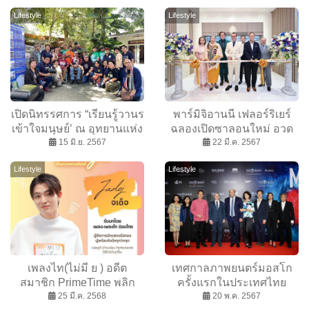
Lifestyle
Lifestyle
เปิดนิทรรศการ “เรียนรู้วานร
พาร์มิจิอานนี เฟลอร์ริเยร์
เข้าใจมนุษย์’ ณ อุทยานแห่ง
ฉลองเปิดซาลอนใหม่ อวด
ชาติเขาใหญ่
15 มิ.ย. 2567
ศาสตร์และศิลป์แห่งเรือน
22 มี.ค. 2567
เวลา ร้อยล้าน
Lifestyle
Lifestyle
เพลงไท(ไม่มี ย ) อดีต
เทศกาลภาพยนตร์มอสโก
สมาชิก PrimeTime พลิก
ครั้งแรกในประเทศไทย
บทบาทใหม่ ชิมลางซีรีส์วาย
25 มี.ค. 2568
20 พ.ค. 2567