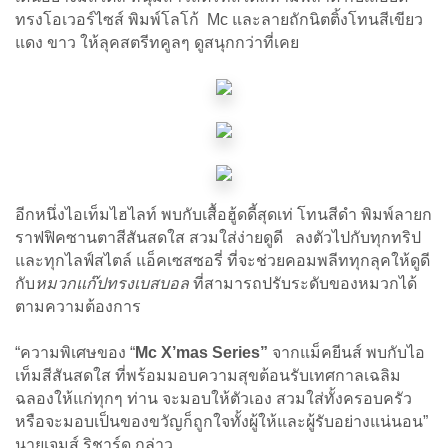
ทรงโอเวอร์ไซส์ พิมพ์โลโก้ Mc และลายถักนิตติ้งโทนสีเขียว
แดง ขาว ให้ลุคสตรีทคูลๆ ดูสนุกกว่าที่เคย
อีกหนึ่งไอเท็มไฮไลท์ พบกับเสื้อฮู้ดดี้สุดเท่ โทนสีดำ พิมพ์ลายก
ราฟฟิคซานตาสีสันสดใส สวมใส่ง่ายดูดี ลงตัวไปกับทุกทริป
และทุกไลฟ์สไตล์ แอ็คเซสซอรี่ ที่จะช่วยคอมพลีททุกลุคให้ดูดี
กับ
หมวกแก๊ปทรงเบสบอล
ที่สามารถปรับระดับของหมวกได้
ตามความต้องการ
“ความพิเศษของ “
Mc X’mas Series”
จากแม็คยีนส์ พบกับไอ
เท็มสีสันสดใส ที่พร้อมมอบความสุขต้อนรับเทศกาลเฉลิม
ฉลองให้แก่ทุกๆ ท่าน จะมอบให้ตัวเอง สวมใส่ทั้งครอบครัว
หรือจะมอบเป็นของขวัญก็ถูกใจทั้งผู้ให้และผู้รับอย่างแน่นอน”
นายเจมส์ ริชาร์ด กล่าว