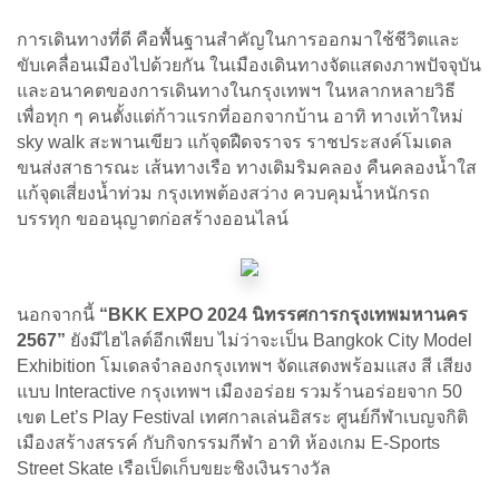
การเดินทางที่ดี คือพื้นฐานสำคัญในการออกมาใช้ชีวิตและ
ขับเคลื่อนเมืองไปด้วยกัน ในเมืองเดินทางจัดแสดงภาพปัจจุบัน
และอนาคตของการเดินทางในกรุงเทพฯ ในหลากหลายวิธี
เพื่อทุก ๆ คนตั้งแต่ก้าวแรกที่ออกจากบ้าน อาทิ ทางเท้าใหม่
sky walk สะพานเขียว แก้จุดฝืดจราจร ราชประสงค์โมเดล
ขนส่งสาธารณะ เส้นทางเรือ ทางเดิมริมคลอง คืนคลองน้ำใส
แก้จุดเสี่ยงน้ำท่วม กรุงเทพต้องสว่าง ควบคุมน้ำหนักรถ
บรรทุก ขออนุญาตก่อสร้างออนไลน์
นอกจากนี้
“BKK EXPO 2024 นิทรรศการกรุงเทพมหานคร
2567”
ยังมีไฮไลต์อีกเพียบ ไม่ว่าจะเป็น Bangkok City Model
Exhibition โมเดลจำลองกรุงเทพฯ จัดแสดงพร้อมแสง สี เสียง
แบบ Interactive กรุงเทพฯ เมืองอร่อย รวมร้านอร่อยจาก 50
เขต Let’s Play Festival เทศกาลเล่นอิสระ ศูนย์กีฬาเบญจกิติ
เมืองสร้างสรรค์ กับกิจกรรมกีฬา อาทิ ห้องเกม E-Sports
Street Skate เรือเป็ดเก็บขยะชิงเงินรางวัล