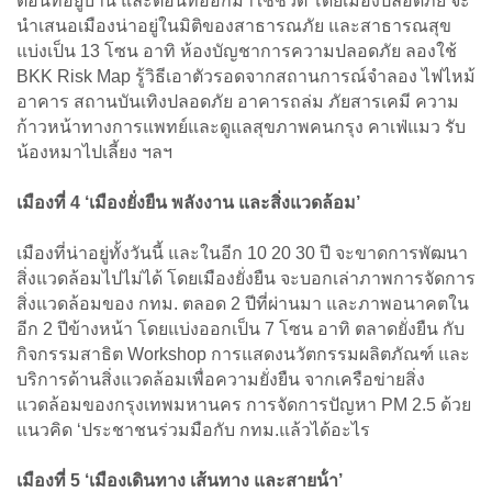
ตอนที่อยู่บ้าน และตอนที่ออกมาใช้ชีวิต โดยเมืองปลอดภัย จะ
นำเสนอเมืองน่าอยู่ในมิติของสาธารณภัย และสาธารณสุข
แบ่งเป็น 13 โซน อาทิ ห้องบัญชาการความปลอดภัย ลองใช้
BKK Risk Map รู้วิธีเอาตัวรอดจากสถานการณ์จำลอง ไฟไหม้
อาคาร สถานบันเทิงปลอดภัย อาคารถล่ม ภัยสารเคมี ความ
ก้าวหน้าทางการแพทย์และดูแลสุขภาพคนกรุง คาเฟ่แมว รับ
น้องหมาไปเลี้ยง ฯลฯ
เมืองที่ 4 ‘เมืองยั่งยืน พลังงาน และสิ่งแวดล้อม’
เมืองที่น่าอยู่ทั้งวันนี้ และในอีก 10 20 30 ปี จะขาดการพัฒนา
สิ่งแวดล้อมไปไม่ได้ โดยเมืองยั่งยืน จะบอกเล่าภาพการจัดการ
สิ่งแวดล้อมของ กทม. ตลอด 2 ปีที่ผ่านมา และภาพอนาคตใน
อีก 2 ปีข้างหน้า โดยแบ่งออกเป็น 7 โซน อาทิ ตลาดยั่งยืน กับ
กิจกรรมสาธิต Workshop การแสดงนวัตกรรมผลิตภัณฑ์ และ
บริการด้านสิ่งแวดล้อมเพื่อความยั่งยืน จากเครือข่ายสิ่ง
แวดล้อมของกรุงเทพมหานคร การจัดการปัญหา PM 2.5 ด้วย
แนวคิด ‘ประชาชนร่วมมือกับ กทม.แล้วได้อะไร
เมืองที่ 5 ‘เมืองเดินทาง เส้นทาง และสายน้ํา’