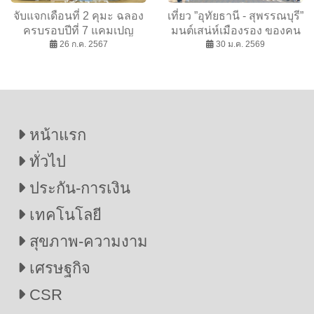
จับแจกเดือนที่ 2 คุมะ ฉลอง
เที่ยว ”อุทัยธานี - สุพรรณบุรี”
ครบรอบปีที่ 7 แคมเปญ
มนต์เสน่ห์เมืองรอง ของคน
“KUMA 7th Years Lucky”
26 ก.ค. 2567
ตกหลุมรักธรรมชาติ ยุค
30 ม.ค. 2569
ดึกดำบรรพ์ & สวิตเซอร์
แลนด์เมืองไทย
หน้าแรก
ทั่วไป
ประกัน-การเงิน
เทคโนโลยี
สุขภาพ-ความงาม
เศรษฐกิจ
CSR