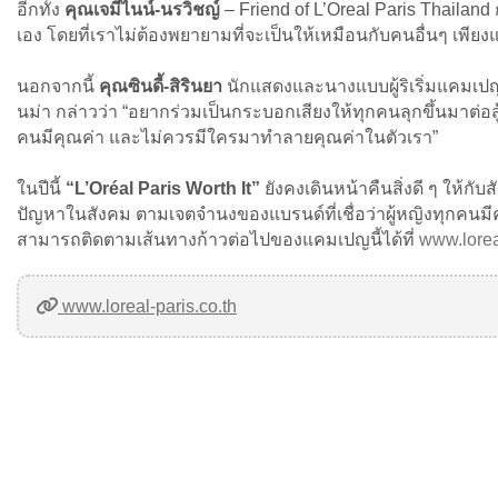
อีกทั้ง
คุณเจมีไนน์-นรวิชญ์
– Friend of L’Oreal Paris Thailand
เอง โดยที่เราไม่ต้องพยายามที่จะเป็นให้เหมือนกับคนอื่นๆ เพีย
นอกจากนี้
คุณซินดี้-สิรินยา
นักแสดงและนางแบบผู้ริเริ่มแคมเปญ
นม่า กล่าวว่า “อยากร่วมเป็นกระบอกเสียงให้ทุกคนลุกขึ้นมาต่อสู้
คนมีคุณค่า และไม่ควรมีใครมาทำลายคุณค่าในตัวเรา”
ในปีนี้
“L’Oréal Paris Worth It”
ยังคงเดินหน้าคืนสิ่งดี ๆ ให้กั
ปัญหาในสังคม ตามเจตจำนงของแบรนด์ที่เชื่อว่าผู้หญิงทุกคนมี
สามารถติดตามเส้นทางก้าวต่อไปของแคมเปญนี้ได้ที่
www.lorea
www.loreal-paris.co.th