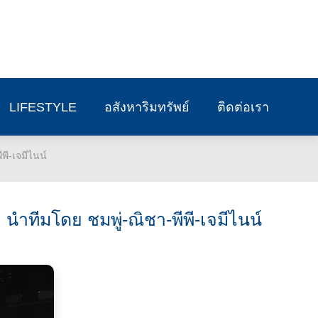
LIFESTYLE
อสังหาริมทรัพย์
ติดต่อเรา
พี-เจมีไนน์
’ นำทีมโดย ชมพู่-ณิชา-พีพี-เจมีไนน์