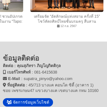
บ! ชวนอัปเกรด
เตรียมจัด “อัตลักษณ์แห่งสยาม ครั้งที่ 15”
 ในงาน “Tapo:
โชว์หัตถศิลป์ไทยชั้นบรมครู สืบสาน
 Real AI”
ภูมิปัญญา
12 ก.ย. 2567
ข้อมูลติดต่อ
ติดต่อ : คุณสุภัทรา ภิญโญกิตติกุล
เบอร์โทรศัพท์
:
081-6415638
E-Mail
:
supatra_pinyo@yahoo.com
ที่อยู่ติดต่อ
:
45/713 บางแค คอนโด ซิตี้ (อาคาร 1)
ซอย เพชรเกษม47 แขวงบางแค เขตบางแค กทม 10160
จัดการข้อมูลเว็บไซต์