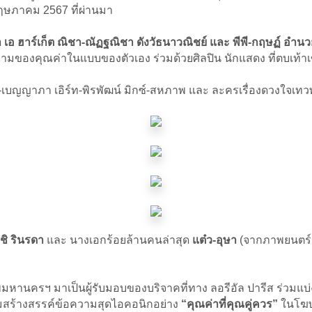
พฤษภาคม 2567 ที่ผ่านมา
า เอ ฮาร์เก็ต ณิชา-ณัฏฐณิชา ดังวัธนาวณิชย์ และ พีพี-กฤษฏ์ อำน
ามของคุณค่าในแบบของตัวเอง ร่วมด้วยศิลปิน นักแสดง ที่ตบเท้าเ
-เบญญาภา เอิร์ท-พิรพัฒน์ มิกซ์-สหภาพ และ ละครเรื่องดวงใจเทว
ชิ รินรดา
และ นางเอกร้อยล้านคนล่าสุด
แต๋ว-อุษา
(จากภาพยนตร์เ
งเทพมหานครฯ มาเป็นผู้รับมอบของบริจาคที่ทาง ลอรีอัล ปารีส ร่วมแบ่
เริ่มสร้างสรรค์ข้อความสุดไอคอนิกอย่าง
“คุณค่าที่คุณคู่ควร”
ในโฆษณ