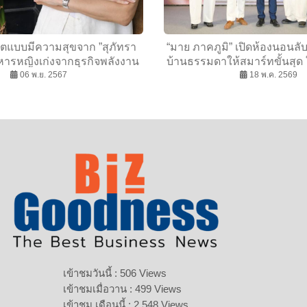
ชีวิตแบบมีความสุขจาก ”สุภัทรา
“มาย ภาคภูมิ” เปิดห้องนอนลั
ริหารหญิงเก่งจากธุรกิจพลังงาน
บ้านธรรมดาให้สมาร์ทขั้นสุด
06 พ.ย. 2567
ไฟฟ้า
Where Smart Home Meets
18 พ.ค. 2569
เข้าชมวันนี้ : 506 Views
เข้าชมเมื่อวาน : 499 Views
เข้าชม เดือนนี้ : 2,548 Views