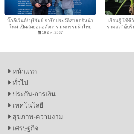
บิ๊กอีเว้นต์! บุรีรัมย์ จารึกประวัติศาสตร์หน้า
เรียนรู้ ใช้
ใหม่ เปิดสุดยอดอลังการ มหกรรมผ้าไทย
รามสูต” ผู้บ
Colors of Buriram
19 มี.ค. 2567
หน้าแรก
ทั่วไป
ประกัน-การเงิน
เทคโนโลยี
สุขภาพ-ความงาม
เศรษฐกิจ