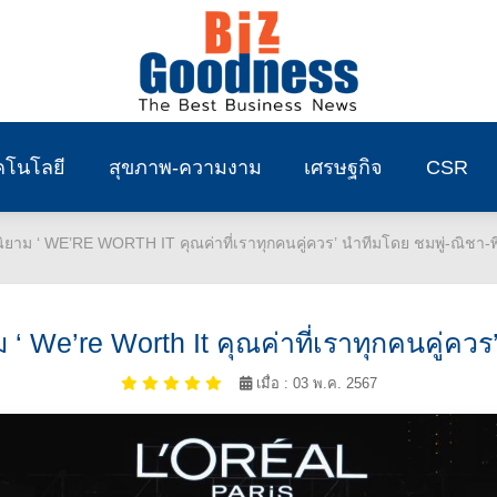
คโนโลยี
สุขภาพ-ความงาม
เศรษฐกิจ
CSR
นิยาม ‘ WE’RE WORTH IT คุณค่าที่เราทุกคนคู่ควร’ นำทีมโดย ชมพู่-ณิชา-พี
 ‘ We’re Worth It คุณค่าที่เราทุกคนคู่ควร
เมื่อ : 03 พ.ค. 2567