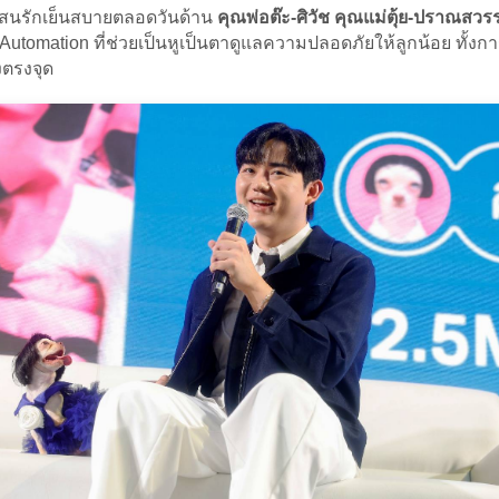
้ยงแสนรักเย็นสบายตลอดวันด้าน
คุณพ่อต๊ะ-ศิวัช คุณแม่ตุ้ย-ปราณสว
ation ที่ช่วยเป็นหูเป็นตาดูแลความปลอดภัยให้ลูกน้อย ทั้งการตร
งตรงจุด