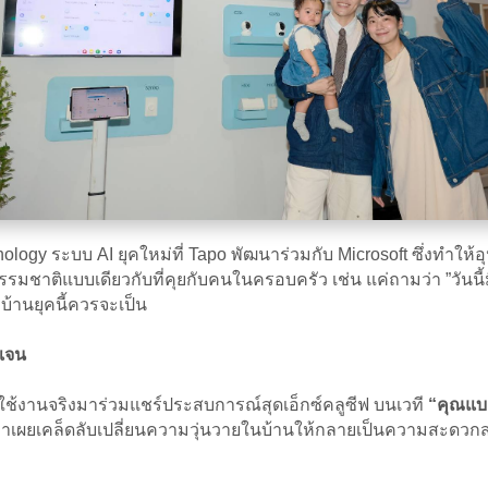
logy ระบบ AI ยุคใหม่ที่ Tapo พัฒนาร่วมกับ Microsoft ซึ่งทำให้อุ
ธรรมชาติแบบเดียวกับที่คุยกับคนในครอบครัว เช่น แค่ถามว่า ”วันน
้านยุคนี้ควรจะเป็น
กเจน
ู้ใช้งานจริงมาร่วมแชร์ประสบการณ์สุดเอ็กซ์คลูซีฟ บนเวที
“คุณแบล
าเผยเคล็ดลับเปลี่ยนความวุ่นวายในบ้านให้กลายเป็นความสะดวก