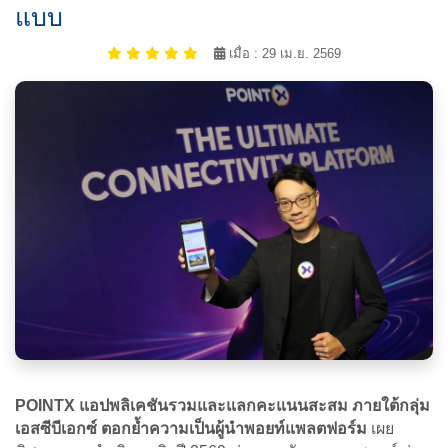
แบบ
เมื่อ : 29 เม.ย. 2569
POINTX แอปพลิเคชันรวมและแลกคะแนนสะสม ภายใต้กลุ่ม
เอสซีบีเอกซ์ ตอกย้ำความเป็นผู้นำพอยท์แพลตฟอร์ม
เผย