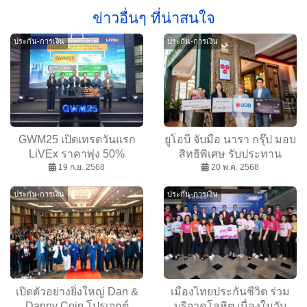
ข่าวอื่นๆ ที่น่าสนใจ
ประกัน-การเงิน
ประกัน-การเงิน
GWM25 เปิดเทรดวันแรก
ยูโอบี จับมือ นารา กรุ๊ป มอบ
LiVEx ราคาพุ่ง 50%
สิทธิพิเศษ รับประทาน
สะท้อนความเชื่อมั่นนัก
19 ก.ย. 2568
อาหารตลอดปี
20 พ.ค. 2568
ลงทุน ปักธง 3 ปีเข้าตลาด
ประกัน-การเงิน
ประกัน-การเงิน
mai
เปิดตัวอย่างยิ่งใหญ่ Dan &
เมืองไทยประกันชีวิต ร่วม
Danny Coin โปรเจกต์
บริจาคโลหิต เนื่องในวัน