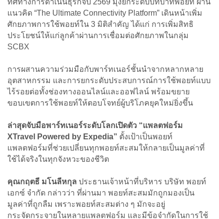
ทิศทางการดำเนินธุรกิจปี 2569 มุ่งยกระดับบทบาทพอยท์ ผ่าน
แนวคิด “The Ultimate Connectivity Platform” เดินหน้าเพิ่ม
ศักยภาพการใช้พอยท์ใน 3 มิติสำคัญ ได้แก่ การเพิ่มสิทธิ
ประโยชน์ให้แก่ลูกค้าผ่านการเชื่อมต่อศักยภาพในกลุ่ม
SCBX
การผสานความร่วมมือกับพาร์ทเนอร์ชั้นนำจากหลากหลาย
อุตสาหกรรม และการยกระดับประสบการณ์การใช้พอยท์แบบ
ไร้รอยต่อทั้งช่องทางออนไลน์และออฟไลน์ พร้อมขยาย
ขอบเขตการใช้พอยท์ให้ตอบโจทย์ผู้บริโภคยุคใหม่ยิ่งขึ้น
ล่าสุดจับมือพาร์ทเนอร์ระดับโลกเปิดตัว “แพลตฟอร์ม
XTravel Powered by Expedia”
ตั้งเป้าเป็นพอยท์
แพลตฟอร์มที่ช่วยเปลี่ยนทุกพอยท์สะสมให้กลายเป็นมูลค่าที่
ใช้ได้จริงในทุกจังหวะของชีวิต
คุณกฤตธี มโนลีหกุล
ประธานเจ้าหน้าที่บริหาร บริษัท พอยท์
เอกซ์ จำกัด กล่าวว่า ที่ผ่านมา พอยท์สะสมมักถูกมองเป็น
มูลค่าที่ถูกลืม เพราะพอยท์สะสมต่าง ๆ มักจะอยู่
กระจัดกระจายในหลายแพลตฟอร์ม และมีข้อจำกัดในการใช้