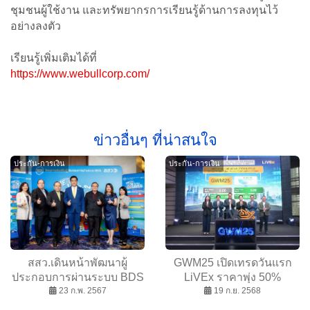
ชุมชนผู้ใช้งาน และทรัพยากรการเรียนรู้ด้านการลงทุนไว้
อย่างลงตัว
เรียนรู้เพิ่มเติมได้ที่
https://www.webullcorp.com/
ข่าวอื่นๆ ที่น่าสนใจ
ประกัน-การเงิน
ประกัน-การเงิน
สสว.เดินหน้าพัฒนาผู้
GWM25 เปิดเทรดวันแรก
ประกอบการผ่านระบบ BDS
LiVEx ราคาพุ่ง 50%
หรือ “SME ปัง ตังได้คืน” ปีที่
23 ก.พ. 2567
สะท้อนความเชื่อมั่นนัก
19 ก.ย. 2568
3
ลงทุน ปักธง 3 ปีเข้าตลาด