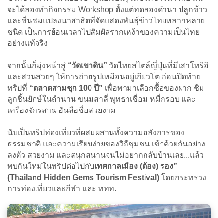
จะได้ลองทำกิจกรรม Workshop ตั้งแต่ทดลองดำนา ปลูกข้าว
และชื่นชมแปลงนาสาธิตที่จัดแสดงพันธุ์ข้าวไทยหลากหลาย
ชนิด เป็นการย้อนเวลาไปสัมผัสรากเหง้าของความเป็นไทย
อย่างแท้จริง
จากนั้นก็มุ่งหน้าสู่
“วัดเขาดิน”
วัดไทยสไตล์ญี่ปุ่นที่มีเสาโทริอิ
และสวนสวยๆ ให้การถ่ายรูปเหมือนอยู่เกียวโต ก่อนปิดท้าย
ทริปที่
“ตลาดสามชุก 100 ปี”
เพื่อพามาเลือกซื้อของฝาก ชิม
ลูกชิ้นยักษ์ในตำนาน ขนมสาลี่ พุทธาเชื่อม หมี่กรอบ และ
เครื่องจักรสาน อันลือชื่อสวยงาม
นับเป็นทริปท่องเที่ยวที่ผสมผสานทั้งความอลังการของ
ธรรมชาติ และความเรียบง่ายของวิถีชุมชน เข้าด้วยกันอย่าง
ลงตัว สวยงาม และสนุกสนานจนไม่อยากกลับบ้านเลย...แล้ว
พบกันใหม่ในทริปต่อไปกับ
เทศกาลเมือง (ต้อง) รอง”
(Thailand Hidden Gems Tourism Festival)
โดยกระทรวง
การท่องเที่ยวและกีฬา และ ททท.