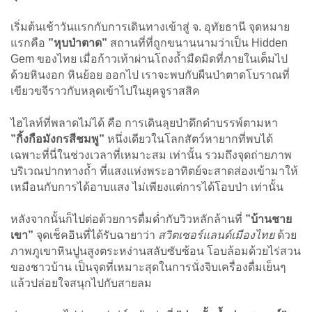
เริ่มต้นเช้าวันแรกกับการเดินทางเข้าสู่ จ. อุทัยธานี จุดหมาย
แรกคือ
”หุบป่าตาด”
สถานที่ที่ถูกขนานนามว่าเป็น Hidden
Gem ของไทย เมื่อก้าวเท้าผ่านโถงถ้ำมืดมิดที่ภายในเต็มไป
ด้วยหินงอก หินย้อย ออกไป เราจะพบกับผืนป่าตาดโบราณที่
เขียวขจีราวกับหลุดเข้าไปในยุคจูราสสิค
ไฮไลท์ที่พลาดไม่ได้ คือ การเดินลุยป่าดึกดำบรรพ์ตามหา
”กิ้งกือมังกรสีชมพู”
หนึ่งเดียวในโลกสัตว์หายากที่พบได้
เฉพาะที่นี่ในช่วงเวลาที่เหมาะสม เท่านั้น รวมถึงจุดถ่ายภาพ
บริเวณปากทางถ้ำ ที่แสงแห่งพระอาทิตย์จะสาดส่องเข้ามาให้
เหมือนกับการได้อาบแสง ไม่เพียงแต่การได้โอบป่า เท่านั้น
หลังจากนั้นก็ไปต่อด้วยการดื่มด่ำกับวิวหลักล้านที่
”บ้านชาย
เขา”
จุดเช็คอินที่ได้รับฉายาว่า
สวิตเซอร์แลนด์เมืองไทย
ด้วย
ภาพภูเขาหินปูนสูงตระหง่านสลับซับซ้อน โอบล้อมด้วยไร่สวน
ของชาวบ้าน เป็นจุดที่เหมาะสุดในการนั่งจิบเครื่องดื่มเย็นๆ
แล้วปล่อยใจสนุกไปกับสายลม