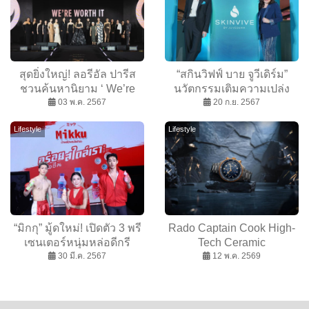
สุดยิ่งใหญ่! ลอรีอัล ปารีส
“สกินวิฟฟ์ บาย จูวีเดิร์ม”
ชวนค้นหานิยาม ‘ We’re
นวัตกรรมเติมความเปล่ง
Worth It คุณค่าที่เราทุกคน
03 พ.ค. 2567
ประกายให้ผิวรูปแบบฉีด
20 ก.ย. 2567
คู่ควร’ นำทีมโดย ชมพู่-
Lifestyle
Lifestyle
ณิชา-พีพี-เจมีไนน์
“มิกกุ” มู้ดใหม่! เปิดตัว 3 พรี
Rado Captain Cook High-
เซนเตอร์หนุ่มหล่อดีกรี
Tech Ceramic
นักกีฬาระดับชาติ โคตะ-
30 มี.ค. 2567
Chronograph ก้าวข้ามผ่าน
12 พ.ค. 2569
เอส-แยปป์ เปิดสังเวียนดวล
เรือนเวลาสีน้ำเงินทรงพลัง
ความสดชื่นครั้งใหญ่
รุ่นใหม่จาก Rado