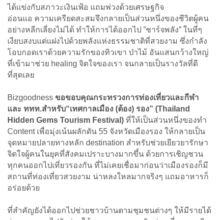
ได้แข่งกับสภาวะเงินเฟ้อ แถมพ่วงด้วยเศรษฐกิจ
อ่อนแอ ความเครียดสะสมจึงกลายเป็นส่วนหนึ่งของชีวิตผู้คน
อย่างหลีกเลี่ยงไม่ได้ ทำให้การได้ออกไป ”ชาร์จพลัง” ในที่ๆ
เงียบสงบแต่แฝงไปด้วยพลังแห่งธรรมชาติที่สวยงาม ซึ่งกำลัง
โอบกอดเราด้วยความรักของทิวเขา ป่าไม้ อันแสนกว้างใหญ่
ที่เข้ามาช่วย healing จิตใจของเรา จนกลายเป็นรางวัลที่ดี
ที่สุดเลย
Bizgoodness
ขอขอบคุณกระทรวงการท่องเที่ยวและกีฬา
และ ททท.สำหรับ“เทศกาลเมือง (ต้อง) รอง” (Thailand
Hidden Gems Tourism Festival)
ที่ให้เป็นส่วนหนึ่งของทำ
Content เพื่อมุ่งเน้นผลักดัน 55 จังหวัดเมืองรอง ให้กลายเป็น
จุดหมายปลายทางหลัก destination สำหรับช่วยเยียวยารักษา
จิตใจผู้คนในยุคที่สังคมเปราะบางมากขึ้น ด้วยการเชิญชวน
ทุกคนออกไปเที่ยวรองกัน ที่ไม่เคยเชื่อมาก่อนว่าเมืองรองก็มี
สถานที่ท่องเที่ยวสวยงาม น่าหลงใหลมากจริงๆ แถมอาหารก็
อร่อยด้วย
ที่สำคัญยังได้ออกไปช่วยชาวบ้านตามชุมชนต่างๆ ให้มีรายได้