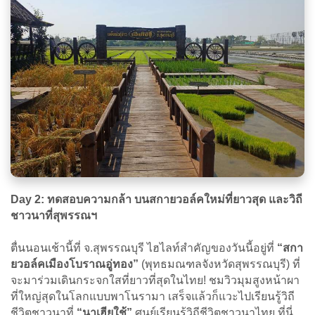
Day 2: ทดสอบความกล้า บนสกายวอล์คใหม่ที่ยาวสุด และวิถี
ชาวนาที่สุพรรณฯ
ตื่นนอนเช้านี้ที่ จ.สุพรรณบุรี ไฮไลท์สำคัญของวันนี้อยู่ที่
“สกา
ยวอล์คเมืองโบราณอู่ทอง”
(พุทธมณฑลจังหวัดสุพรรณบุรี) ที่
จะมาร่วมเดินกระจกใสที่ยาวที่สุดในไทย! ชมวิวมุมสูงหน้าผา
ที่ใหญ่สุดในโลกแบบพาโนรามา เสร็จแล้วก็แวะไปเรียนรู้วิถี
ชีวิตชาวนาที่
“นาเฮียใช้”
ศูนย์เรียนรู้วิถีชีวิตชาวนาไทย ที่นี่