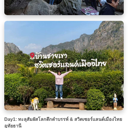
Day1: ทะลุสัมผัสโลกดึกดำบรรพ์ & สวิตเซอร์แลนด์เมืองไทย
อุทัยธานี