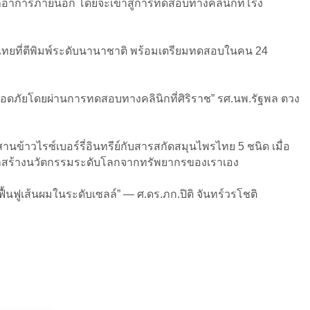
กษาอาการภายนอก โดยจะเข้าสู่การทดสอบทางคลินิกที่โรง
ยไทยที่ตีพิมพ์ระดับนานาชาติ พร้อมเตรียมทดสอบในคน 24
าปลอดภัยโดยผ่านการทดสอบทางคลินิกที่ศิริราช” รศ.นพ.รัฐพล ตวง
าวไรซ์เบอร์รี่อินทรีย์กับสารสกัดสมุนไพรไทย 5 ชนิด เมื่อ
มารถสร้างนวัตกรรมระดับโลกจากทรัพยากรของเราเอง
ื้นฟูเส้นผมในระดับเซลล์” — ศ.ดร.ภก.ปิติ จันทร์วรโชติ