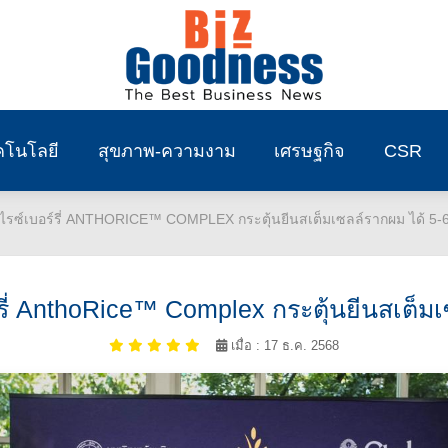
คโนโลยี
สุขภาพ-ความงาม
เศรษฐกิจ
CSR
วไรซ์เบอร์รี่ ANTHORICE™ COMPLEX กระตุ้นยีนสเต็มเซลล์รากผม ได้ 5-6
รี่ AnthoRice™ Complex กระตุ้นยีนสเต็มเ
เมื่อ : 17 ธ.ค. 2568