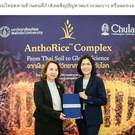
งจากคนไทยหลายล้านคนที่กำลังเผชิญปัญหาผมร่วง ผมบาง หรือผมหงอกก