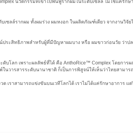
mplex นวัตกรรมที่เข้าไปฟื้นฟูรากผมในระดับเซลล์ ไม่ใช่แค่รั
ับเซลล์รากผม ทั้งผมร่วง ผมหงอก ในผลิตภัณฑ์เดียว จากงานวิจั
ิสูจน์ประสิทธิภาพสำหรับผู้ที่มีปัญหาผมบาง หรือ ผมขาวก่อนวัย ว่
โลก เพราะผลลัพธ์ที่ได้ คือ AnthoRice™ Complex โดยการผสานข้
พิมพ์ในวารสารระดับนานาชาติ ก็เป็นการพิสูจน์ให้เห็นว่าไทยสา
ข้มงวด เราสามารถแข่งขันบนเวทีโลกได้ เราไม่ได้แค่รักษาอาการ แต่ฟ