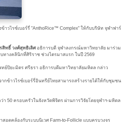
้าวไรซ์เบอร์รี่ ”AnthoRice™ Complex” ให้กับบริษัท จุฬาฟาร์
ิทธิ์ วงศ์สุทธิเลิศ
อธิการบดี จุฬาลงกรณ์มหาวิทยาลัย มาร่วม
อบทางคลินิกที่ศิริราช ช่วงไตรมาสแรก ในปี 2569
พทย์ปิยะมิตร ศรีธรา อธิการบดีมหาวิทยาลัยมหิดล กล่าว
งจากข้าวไรซ์เบอร์รี่อินทรีย์ไทยสามารถสร้างรายได้ให้กับชุมชน
กว่า 50 ครอบครัวในจังหวัดพิจิตร ผ่านการวิจัยโดยจุฬาฯ-มหิดล
อว่าสอดคล้องกับระบบนิเวศ Farm-to-Follicle แบบครบวงจร