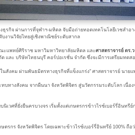
งธุรกิจ ผ่านการที่จุฬาฯ-มหิดล จับมือถ่ายทอดเทคโนโลยีเวชสำอางข
ดับงานวิจัยไทยสู่เชิงพาณิชย์ระดับสากล
ะแพทย์ศิริราช มหาวิมหาวิทยาลัยมหิดล และ
ศาสตราจารย์ ดร.วรส
ด และ บริษัทไทธนบุรี คอร์ปอเรชั่น จำกัด ซึ่งจะมีการเตรียมทดส
ในสังคม ผ่านพันธมิตรทางธุรกิจที่แข็งแกร่ง” ศาสตราจารย์ นายแ
กระทบทางสังคม จากผืนนา จังหวัดพิจิตร สู่นวัตกรรมระดับโลก เนื่อ
ศที่ยั่งยืนครบวงจร เริ่มตั้งแต่เกษตรกรข้าวไรซ์เบอร์รี่อินทรีย์
ตรกร จังหวัดพิจิตร โดยเฉพาะข้าวไรซ์เบอร์รี่อินทรีย์ 100% ถื