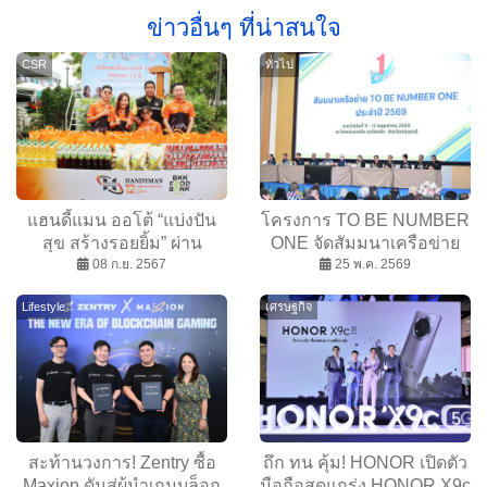
ข่าวอื่นๆ ที่น่าสนใจ
CSR
ทั่วไป
แฮนดี้แมน ออโต้ “แบ่งปัน
โครงการ TO BE NUMBER
สุข สร้างรอยยิ้ม” ผ่าน
ONE จัดสัมมนาเครือข่าย
โครงการพัฒนาต้นแบบ Bkk
08 ก.ย. 2567
TO BE NUMBER ONE
25 พ.ค. 2569
Food Bank ส่งต่ออาหารให้
ประจำปี 2569
Lifestyle
เศรษฐกิจ
กลุ่มเปราะบาง
สะท้านวงการ! Zentry ซื้อ
ถึก ทน คุ้ม! HONOR เปิดตัว
Maxion ดันสู่ผู้นำเกมบล็อก
มือถือสุดแกร่ง HONOR X9c