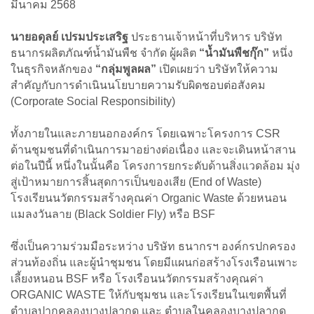
มีนาคม 2568
นายอดุลย์ เปรมประเสริฐ
ประธานเจ้าหน้าที่บริหาร บริษัท
ธนากรผลิตภัณฑ์น้ำมันพืช จำกัด ผู้ผลิต
“น้ำมันพืชกุ๊ก”
หนึ่ง
ในธุรกิจหลักของ
“กลุ่มพูลผล”
เปิดเผยว่า บริษัทให้ความ
สำคัญกับการดำเนินนโยบายความรับผิดชอบต่อสังคม
(Corporate Social Responsibility)
ทั้งภายในและภายนอกองค์กร โดยเฉพาะโครงการ CSR
ด้านชุมชนที่ดำเนินการมาอย่างต่อเนื่อง และจะเดินหน้าสาน
ต่อในปีนี้ หนึ่งในนั้นคือ โครงการยกระดับด้านสิ่งแวดล้อม มุ่ง
สู่เป้าหมายการสิ้นสุดการเป็นของเสีย (End of Waste)
โรงเรียนนวัตกรรมสร้างคุณค่า Organic Waste ด้วยหนอน
แมลงวันลาย (Black Soldier Fly) หรือ BSF
ซึ่งเป็นความร่วมมือระหว่าง บริษัท ธนากรฯ องค์กรปกครอง
ส่วนท้องถิ่น และผู้นำชุมชน โดยมีแผนก่อสร้างโรงเรือนเพาะ
เลี้ยงหนอน BSF หรือ โรงเรือนนวัตกรรมสร้างคุณค่า
ORGANIC WASTE ให้กับชุมชน และโรงเรียนในเขตพื้นที่
ตำบลปากคลองบางปลากด และ ตำบลในคลองบางปลากด