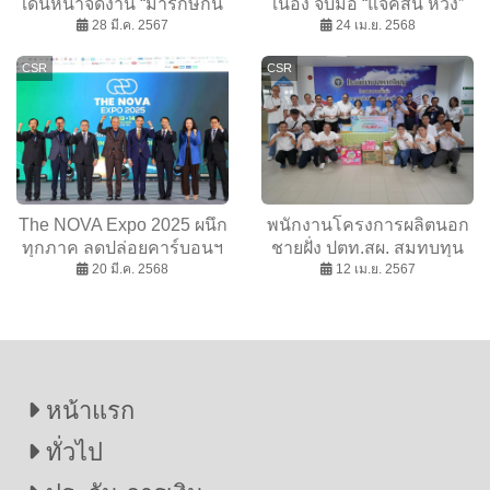
เดินหน้าจัดงาน “มารักษ์กัน
เนื่อง จับมือ “แจ็คสัน หวัง”
เพื่อการผลิตและการบริโภค
28 มี.ค. 2567
ส่งต่อน้ำดื่มสะอาด สู่ชุมชน
24 เม.ย. 2568
ที่ยั่งยืนด้วยฉลากเขียว
ผู้ด้อยโอกาส
CSR
CSR
The NOVA Expo 2025 ผนึก
พนักงานโครงการผลิตนอก
ทุกภาค ลดปล่อยคาร์บอนฯ
ชายฝั่ง ปตท.สผ. สมทบทุน
3 วัน มูลค่าเศรษฐกิจ หลาย
20 มี.ค. 2568
ทรัพย์ช่วยเหลือผู้ป่วยโรค
12 เม.ย. 2567
พันล้าน
หัวใจภาคใต้
หน้าแรก
ทั่วไป