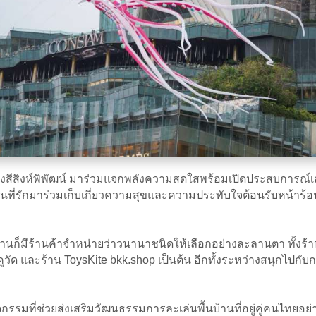
กล รังสีสิงห์พิพัฒน์ มาร่วมแจกพลังความสดใสพร้อมเปิดประสบการณ์เล
นที่รักมาร่วมเก็บเกี่ยวความสุขและความประทับใจต้อนรับหน้าร้อน
นก็มีร้านค้าจำหน่ายว่าวนานาชนิดให้เลือกอย่างละลานตา ทั้งร้า
 และร้าน ToysKite bkk.shop เป็นต้น อีกทั้งระหว่างสนุกไปกับการ
จกรรมที่ช่วยส่งเสริมวัฒนธรรมการละเล่นพื้นบ้านที่อยู่คู่คนไทยอย