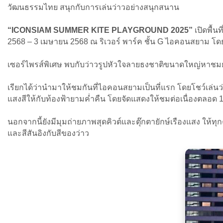
วัฒนธรรมไทย สนุกกับการเล่นว่าวอย่างสนุกสนาน
“ICONSIAM SUMMER KITE PLAYGROUND 2025”
เปิดพื้น
2568 – 3 เมษายน 2568 ณ ริเวอร์ พาร์ค ชั้น G ไอคอนสยาม โดยม
เซอร์ไพรส์พิเศษ พบกับว่าวรูปหัวใจลายธงชาติขนาดใหญ่หาชมยาก
เรียกได้ว่านำมาให้ชมกันที่ไอคอนสยามเป็นที่แรก โดยโชว์เล่นว่
แสงสีให้กับท้องฟ้ายามค่ำคืน โดยจัดแสดงให้ชมต่อเนื่องตลอด 14
นอกจากนี้ยังมีมุมถ่ายภาพสุดคิวต์และตุ๊กตายักษ์เรืองแสง ให้
และสีสันอิงกับสีของว่าว