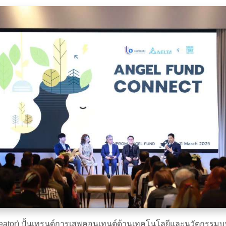
nt creator) ปั้นเทรนด์การเสพคอนเทนต์ด้านเทคโนโลยีและนวัตกรร