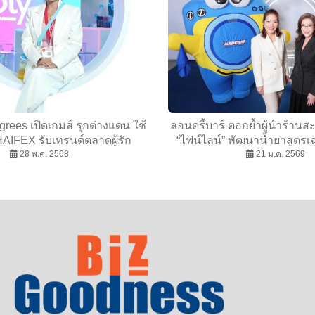
egrees เปิดเกมส์ รุกต่างแดน ใช้
ลอนดรี้บาร์ ตอกย้ำผู้นำร้านส
AIFEX รับเทรนด์ตลาดผู้รัก
“ไฟน์ไลน์” พัฒนาน้ำยาสูตร
28 พ.ค. 2568
สุขภาพ
หอมเหนือระดับ
21 ม.ค. 2569