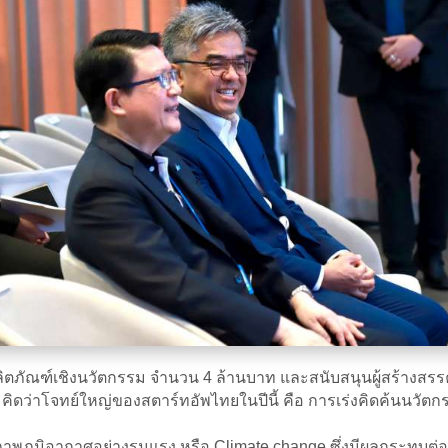
ละผลิตภัณฑ์เชิงนวัตกรรม จำนวน 4 ล้านบาท และสนับสนุนผู้สร้างส
พ คิดว่าโจทย์ใหญ่ของสตาร์ทอัพไทยในปีนี้ คือ การเร่งคิดค้นนวั
ภาพภูมิอากาศอย่างรุนแรง หรือ Climate change ซึ่งมีผลกระทบต