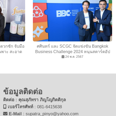
ะดวกซัก จับมือ
ศศินทร์ และ SCGC จัดแข่งขัน Bangkok
เฉพาะ สะอาด
Business Challenge 2024 หนุนสตาร์ตอัป
สร้างธุรกิจสู่ความยั่งยืน
24 พ.ค. 2567
ข้อมูลติดต่อ
ติดต่อ : คุณสุภัทรา ภิญโญกิตติกุล
เบอร์โทรศัพท์
:
081-6415638
E-Mail
:
supatra_pinyo@yahoo.com