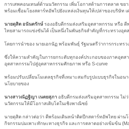
การเสพคอนเทนต์ด้านนวัตกรรม เพิ่มโอกาสด้านการตลาด ขยายฐ
พร้อมเชื่อมโยงสตาร์ทอัพไปยังแหล่งเงินทุนให้เปล่าของบริษัท 
นายดุสิต อนันตรักษ์
รองอธิบดีกรมส่งเสริมอุตสาหกรรม หรือ ดี
ไทยสามารถแข่งขันได้ เป็นหนึ่งในพันธกิจสำคัญที่กระทรวงอุ
โดยการนำของ นายเอกนัฏ พร้อมพันธุ์ รัฐมนตรีว่าการกระทรวง
ซึ่งให้ความสำคัญในการยกระดับทุกองค์ประกอบของภาคอุตสาห
อุตสาหกรรมไปสู่อุตสาหกรรมศักยภาพ หรือ S-curve
พร้อมปรับเปลี่ยนโมเดลธุรกิจที่เหมาะสมกับรูปแบบธุรกิจใน
นโยบายของ
นางสาวณัฏฐิญา เนตยสุภา
อธิบดีกรมส่งเสริมอุตสาหกรรม ไม่ว่า
นวัตกรรมให้มีโอกาสเติบโตในเชิงพาณิชย์
นายดุสิต กล่าวต่อว่า ดีพร้อมเดินหน้าติดปีกสตาร์ทอัพไทย ผ่า
กิจกรรมบ่มเพาะทักษะทางธุรกิจ และการตลาดอย่างเข้มข้น (Mar