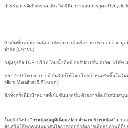
สำหรับการจัดกิจกรรม เดิน-วิ่ง มินิมาราธอนการกุศล Recycle for
ซึ่งเกิดขึ้นจากการผนึกกำลังของภาคีเครือข่าย ประกอบด้วย มู
จำกัด (มหาชน)
กลุ่มธุรกิจ TCP บริษัท ไทยน้ำทิพย์ คอร์ปอเรชั่น จำกัด บริษั
ช่อง 7HD โครงการ 7 สี ปันรักษ์ให้โลก โดยกำหนดจัดขึ้นในวั
Micro Marathon 5 กิโลเมตร
อีกทั้งครั้งนี้มีเป้าหมายที่เข้มข้นมากขึ้น ด้วยการตั้งเป้าสน
โดยนักวิ่งนำ
“กระป๋องอลูมิเนียมเปล่า จำนวน 5 กระป๋อง”
มาแลก
ส่งเสริมให้ทุกคนหันมาสนใจการออกกำลังกายเพื่อสุขภาพที่ดีของ