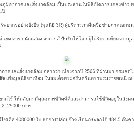
าพภูมิอากาศและสิ่งแวดล้อม เป็นประธานในพิธีเปิดการแถลงข่าว พ
นนี
ัพยากรอย่างยั่งยืน (มูลนิธิ 3R) ผู้บริหารภาคีเครือข่ายภาคเอ
 เฮด ดารา นักแสดง จาก 7 สี ปันรักให้โลก ผู้ได้รับขาเทียมจากมูล
ร
าศและสิ่งแวดล้อม กล่าวว่า เนื่องจากปี 2566 ที่ผ่านมา กรมลดโ
ife
เพื่อมูลนิธิขาเทียม ในสมเด็จพระศรีนครินทราบรมราชชนนี
ยากไร้ ให้กลับมามีคุณภาพชีวิตที่ดีและสามารถใช้ชีวิตอยู่ในสังค
่า 2125000 บาท
บรีไซเคิล 4080000 ใบ ลดการปล่อยก๊าซเรือนกระจกได้ 484.5 ตันค