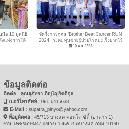
มือ 10 มูลนิธิ
จัดวิ่งการกุศล “Brother Beat Cancer RUN
ังแห่งการให้
2024 : ระดมทุนช่วยผู้ป่วยโรคมะเร็งยากไร้
รพ.รามาฯ ครั้งที่ 10
10 พ.ย. 2566
ข้อมูลติดต่อ
ติดต่อ : คุณสุภัทรา ภิญโญกิตติกุล
เบอร์โทรศัพท์
:
081-6415638
E-Mail
:
supatra_pinyo@yahoo.com
ที่อยู่ติดต่อ
:
45/713 บางแค คอนโด ซิตี้ (อาคาร 1)
ซอย เพชรเกษม47 แขวงบางแค เขตบางแค กทม 10160