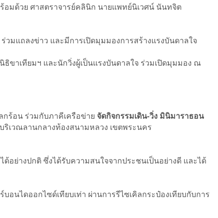
ร้อมด้วย ศาสตราจารย์คลินิก นายแพทย์นิเวศน์ นันทจิต
กชน ร่วมแถลงข่าว และมีการเปิดมุมมองการสร้างแรงบันดาลใจ
นิธิขาเทียมฯ และนักวิ่งผู้เป็นแรงบันดาลใจ ร่วมเปิดมุมมอง ณ
ลกร้อน ร่วมกับภาคีเครือข่าย
จัดกิจกรรมเดิน-วิ่ง มินิมาราธอน
 ณ บริเวณลานกลางท้องสนามหลวง เขตพระนคร
มได้อย่างปกติ ซึ่งได้รับความสนใจจากประชนเป็นอย่างดี และได้
าร์บอนไดออกไซด์เทียบเท่า ผ่านการรีไซเคิลกระป๋องเทียบกับการ