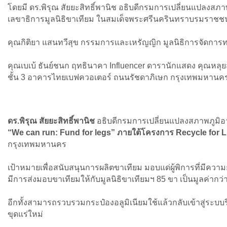
โดยมี ดร.พิรุณ สัยยะสิทธิ์พานิช อธิบดีกรมการเปลี่ยนแปลงสภ
เลขาธิการมูลนิธิขาเทียม ในสมเด็จพระศรีนครินทราบรมราชช
คุณกิติยา แสนทวีสุข กรรมการและเหรัญญิก มูลนิธิการจัดการทร
คุณเบเบ้ ธันย์ชนก ฤทธินาคา Influencer ดารานักแสดง คุณหลุยส์
ชั้น 3 อาคารไทยเบฟควอเตอร์ ถนนรัชดาภิเษก กรุงเทพมหานค
ดร.พิรุณ สัยยะสิทธิ์พานิช
อธิบดีกรมการเปลี่ยนแปลงสภาพภูมิอาก
“We can run: Fund for legs” ภายใต้โครงการ Recycle for L
กรุงเทพมหานคร
เป้าหมายเพื่อสนับสนุนการผลิตขาเทียม มอบแด่ผู้พิการที่มีความ
มีการส่งมอบขาเทียมให้กับมูลนิธิขาเทียมฯ 85 ขา เป็นมูลค่ากว
อีกทั้งสามารถรวบรวมกระป๋องอลูมิเนียมใช้แล้วกลับเข้าสู่ระบ
ขุดแร่ใหม่