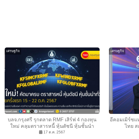
เศรษฐกิจ
เศรษฐกิจ
บลจ.กรุงศรี รุกตลาด RMF เสิร์ฟ 4 กองทุน
อีคอมเมิร์ซแ
ใหม่ คลุมตราสารหนี้ หุ้นดัชนี หุ้นชั้นนำ
ไทย สเ
ระดับโลก
17 ต.ค. 2567