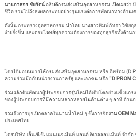
นายภาสกร ชัยรัตน์
อธิบดีกรมส่งเสริมอุตสาหกรรม เปิดเผยว่า ปั
ชีวิต รวมไปถึงส่งผลกระทบอย่างรุนแรงต่อการพัฒนาทางด้านเ
ดังนั้น กระทรวงอุตสาหกรรม นำโดย นางสาวพิมพ์ภัทรา วิชัยกุล
ง่ายยิ่งขึ้น และตอบโจทย์ทุกความต้องการของทุกธุรกิจทั้งด้าน
โดยได้มอบหมายให้กรมส่งเสริมอุตสาหกรรม หรือ ดีพร้อม (
ความร่วมมือกับหน่วยงานภาครัฐ และเอกชน หรือ
”DIPROM 
ร่วมผลักดันพัฒนาผู้ประกอบการรุ่นใหม่ได้เติบโตอย่างแข็งแกร่
ของผู้ประกอบการที่มีความหลากหลายในด้านต่าง ๆ อาทิ ด้าน
รวมถึงการบุกเบิกตลาดในน่านน้ำใหม่ ๆ ซึ่งการจัด
งาน OEM Ma
ประเทศไทย
โดยบริษัท เอ็น.ซี.ซี. แมนเนจเม้นท์ แอนด์ ดิเวลลอปเม้นท์ จำก