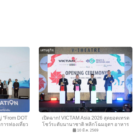
เศรษฐกิจ
หญ่ “From DOT
เปิดฉาก! VICTAM Asia 2026 สุดยอดเทรด
บการท่องเที่ยว
โชว์ระดับนานาชาติ พลิกโฉมอุตฯ อาหาร
ุ้มกัน
สัตว์ สีข้าว แปรรูปแป้ง
10 มี.ค. 2569