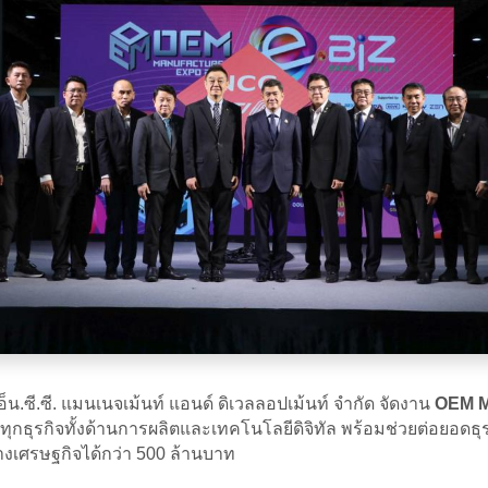
น.ซี.ซี. แมนเนจเม้นท์ แอนด์ ดิเวลลอปเม้นท์ จำกัด จัดงาน
OEM M
งทุกธุรกิจทั้งด้านการผลิตและเทคโนโลยีดิจิทัล พร้อมช่วยต่อยอดธุร
ทางเศรษฐกิจได้กว่า 500 ล้านบาท