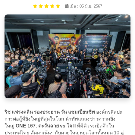
เมื่อ : 05 มิ.ย. 2567
ริช แฟรงคลิน รองประธาน วัน แชมเปียนชิพ
องค์กรศิลปะ
การต่อสู้ที่ยิ่งใหญ่ที่สุดในโลก นำทัพแถลงข่าวความยิ่ง
ใหญ่
ONE 167: ตะวันฉาย vs โจ II
ที่มีคิวระเบิดศึกใน
ประเทศไทย คัดมาเน้นๆ กับมวยใหญ่หยุดโลกทั้งหมด 10 คู่