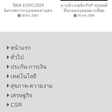
“BKK EXPO 2024
มาแล้ว เกมยิง PvP หุ่นยนต์
นิทรรศการกรุงเทพมหานคร
ที่ทุกคนรอคอยมากที่สุด
2567” โชว์ผลงานรอบ 2 ปี
18 มิ.ย. 2567
เตรียมเปิด OBTใหม่ บน PC
24 ก.พ. 2568
“เมืองเปลี่ยนได้เพราะคุณ”
วันนี้
หน้าแรก
ทั่วไป
ประกัน-การเงิน
เทคโนโลยี
สุขภาพ-ความงาม
เศรษฐกิจ
CSR