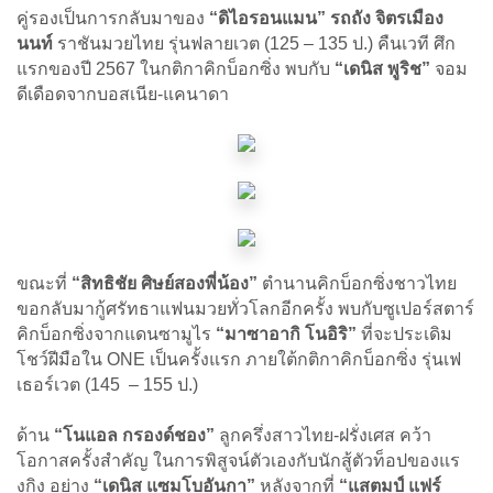
คู่รองเป็นการกลับมาของ
“ดิไอรอนแมน” รถถัง จิตรเมือง
นนท์
ราชันมวยไทย รุ่นฟลายเวต (125 – 135 ป.) คืนเวที ศึก
แรกของปี 2567 ในกติกาคิกบ็อกซิ่ง พบกับ
“เดนิส พูริช”
จอม
ดีเดือดจากบอสเนีย-แคนาดา
ขณะที่
“สิทธิชัย ศิษย์สองพี่น้อง”
ตำนานคิกบ็อกซิ่งชาวไทย
ขอกลับมากู้ศรัทธาแฟนมวยทั่วโลกอีกครั้ง พบกับซูเปอร์สตาร์
คิกบ็อกซิ่งจากแดนซามูไร
“มาซาอากิ โนอิริ”
ที่จะประเดิม
โชว์ฝีมือใน ONE เป็นครั้งแรก ภายใต้กติกาคิกบ็อกซิ่ง รุ่นเฟ
เธอร์เวต (145 – 155 ป.)
ด้าน
“โนแอล กรองด์ชอง”
ลูกครึ่งสาวไทย-ฝรั่งเศส คว้า
โอกาสครั้งสำคัญ ในการพิสูจน์ตัวเองกับนักสู้ตัวท็อปของแร
งกิง อย่าง
“เดนิส แซมโบอันกา”
หลังจากที่
“แสตมป์ แฟร์