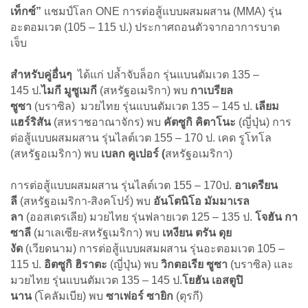
เท็กซ์”
แชมป์โลก ONE การต่อสู้แบบผสมผสาน (MMA) รุ่น
อะตอมเวต (105 – 115 ป.) ประกาศถอนตัวจากอาการบาด
เจ็บ
สำหรับคู่อื่นๆ
ได้แก่ ปล้ำจับล็อก รุ่นแบนตัมเวต 135 –
145 ป.
ไมกี มูซูเมกี
(สหรัฐอเมริกา) พบ
กาเบรียล
ซูซา
(บราซิล) มวยไทย รุ่นแบนตัมเวต 135 – 145 ป.
เลียม
แฮร์ริสัน
(สหราชอาณาจักร) พบ
คัตซูกิ คิตาโนะ
(ญี่ปุ่น) การ
ต่อสู้แบบผสมผสาน รุ่นไลต์เวต 155 – 170 ป. เคด รูโทโล
(สหรัฐอเมริกา) พบ
เบลก คูเปอร์ (
สหรัฐอเมริกา)
การต่อสู้แบบผสมผสาน รุ่นไลต์เวต 155 – 170ป.
อาเดรียน
ลี
(สหรัฐอเมริกา-สิงคโปร์) พบ
อันโตนิโอ มัมมาเรล
ลา
(ออสเตรเลีย) มวยไทย รุ่นฟลายเวต 125 – 135 ป.
โจฮัน กา
ซาลี
(มาเลเซีย-สหรัฐเมริกา) พบ
เหงียน ตรัน ดุย
งัด
(เวียดนาม) การต่อสู้แบบผสมผสาน รุ่นอะตอมเวต 105 –
115 ป.
อิตซูกิ ฮิราตะ
(ญี่ปุ่น) พบ
วิกตอเรีย ซูซา
(บราซิล) และ
มวยไทย รุ่นแบนตัมเวต 135 – 145 ป.
โยฮัน เอสตูปิ
นาน
(โคลัมเบีย) พบ
ซาเฟอร์ ซายิก
(ตุรกี)