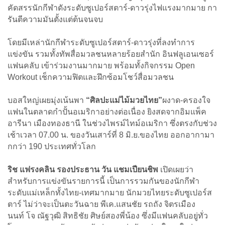
คัดสรรนักกีฬาดังระดับซูเปอร์สตาร์-ดาวรุ่งไฟแรงมากมาย กา
รันตีความมันตั้งแต่ต้นจนจบ
โดยมีเหล่านักกีฬาระดับซูเปอร์สตาร์-ดาวรุ่งที่ลงทำการ
แข่งขัน รวมทั้งทัพสื่อมวลชนหลายร้อยสำนัก อินฟลูเอนเซอร์
แฟนคลับ เข้าร่วมงานมากมาย พร้อมทั้งกิจกรรม Open
Workout เช็กความฟิตและฝึกซ้อมโชว์สื่อมวลชน
บอสใหญ่เผยมุ่งเน้นพา
“ศิลปะแม่ไม้มวยไทย”
ผงาด-ครองใจ
แฟนในตลาดกำปั้นอเมริกาอย่างต่อเนื่อง ยิงสดจากอิมแพ็ค
อารีนา เมืองทองธานี ในช่วงไพรม์ไทม์อเมริกา ซึ่งตรงกับช่วง
เช้าเวลา 07.00 น. ของวันเสาร์ที่ 8 มิ.ย.ของไทย ออกอากามา
กกว่า 190 ประเทศทั่วโลก
ริช แฟรงคลิน รองประธาน วัน แชมเปียนชิพ
เปิดเผยว่า
สำหรับการแข่งขันรายการนี้ เป็นการรวมกันของนักกีฬา
ระดับแม่เหล็กทั้งไทย-เทศมากมาย นักมวยไทยระดับซูเปอร์ส
ตาร์ ไม่ว่าจะเป็นตะวันฉาย พีเค.แสนชัย รถถัง จิตรเมือง
นนท์
โจ ณัฐวุฒิ
สิทธิชัย ศิษย์สองพี่น้อง ซึ่งมีแฟนคลับอยู่ทั่ว