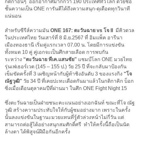
กติกาอื่นๆ ออกอากาศมากกว่า 190 ประเทศทั่วโลก ด้วยชื่อ
ชั้นความเป็น ONE การันตีได้ถึงความสนุก-ดุเดือดทุกวินาที
แน่นอน
สำหรับซีรีส์ความมัน
ONE 167: ตะวันฉาย vs โจ II
มีคิวดวล
ในประเทศไทย วันเสาร์ที่ 8 มิ.ย.2567 ที่ อิมแพ็ค อารีนา
เมืองทองธานี เริ่มคู่แรกเวลา 07.00 น. โดยมีการแข่งขัน
ทั้งหมด 10 คู่ คู่เอกจะเป็นศึกสายเลือด การพบกัน
ระหว่าง
“ตะวันฉาย พีเค.แสนชัย”
แชมป์โลก ONE มวยไทย
รุ่นเฟเธอร์เวต (145 – 155 ป.) วัย 25 ปี ที่จะกลับมาป้องกัน
เข็มขัดครั้งที่ 3 เผชิญหน้ากับผู้ท้าชิงอันดับ 3 ของแรงกิง
“โจ
ณัฐวุฒิ”
วัย 34 ปี ที่เคยปะทะเดือดกันมาแล้วในกติกาคิก บ็อก
ซิ่งเมื่อเดือนตุลาคมปีที่ผ่านมา ในศึก ONE Fight Night 15
ซึ่งตะวันฉายเป็นฝ่ายชนะคะแนนอย่างเอกฉันท์ ขณะที่โจ ณัฐ
วุฒิ สร้างความประทับใจให้กับผู้ชมอย่างมาก เพราะในครั้ง
นั้นลงแข่งขันในฐานะมวยแทนที่รู้ตัวล่วงหน้าไม่กี่วัน แต่
สามารถต่อสู้ได้อย่างสนุกสมศักดิ์ศรี ทำให้ครั้งนี้ถือเป็นนัด
ล้างตา ได้พิสูจน์ฝีมือกันอีกครั้ง