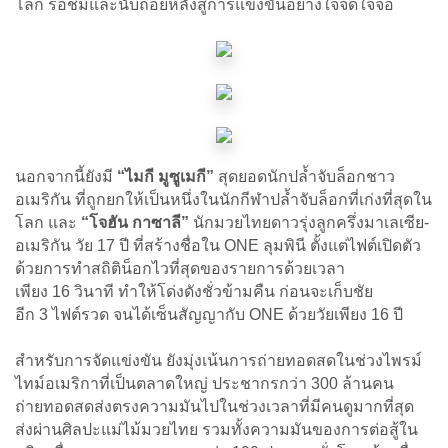
โลก รอชมและนับถอยหลังสู่การแข่งขันอย่างใจจดใจจ่อ
นอกจากนี้ยังมี
“ไมกี มูซูเมกี”
สุดยอดนักปล้ำจับล็อกชาว
อเมริกัน ที่ถูกยกให้เป็นหนึ่งในนักกีฬาปล้ำจับล็อกที่เก่งที่สุดใน
โลก และ
“โจฮัน กาซาลี”
นักมวยไทยดาวรุ่งลูกครึ่งมาเลเซีย-
อเมริกัน วัย 17 ปี ที่สร้างชื่อใน ONE
ลุมพินี ตั้งแต่ไฟต์เปิดตัว
ด้วยการทำสถิติน็อกไวที่สุดของรายการด้วยเวลา
เพียง 16 วินาที ทำให้โด่งดังชั่วข้ามคืน ก่อนจะเก็บชัย
อีก 3 ไฟต์รวด จนได้เซ็นสัญญากับ ONE
ด้วยวัยเพียง 16 ปี
สำหรับการจัดแข่งขัน ยังมุ่งเน้นการถ่ายทอดสดในช่วงไพรม์
ไทม์อเมริกาที่เป็นตลาดใหญ่ ประชากรกว่า 300 ล้านคน
ถ่ายทอดสดส่งตรงความมันไปในช่วงเวลาที่มีคนดูมากที่สุด
ส่งผ่านศิลปะแม่ไม้มวยไทย รวมทั้งความมันของการต่อสู้ใน