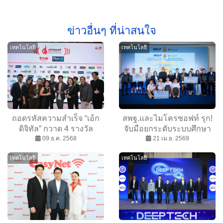
ข่าวอื่นๆ ที่น่าสนใจ
เทคโนโลยี
เทคโนโลยี
ถอดรหัสความสำเร็จ “เอ้ก
สพฐ.และไมโครซอฟท์ รุก!
ดิจิทัล” กวาด 4 รางวัล
จับมือยกระดับระบบศึกษา
MAAT Media Awards 2025
09 ธ.ค. 2568
ไทยสู่ยุคดิจิทัล จัดแข่งขัน AI
21 เม.ย. 2569
Hackathon: “My Future
เทคโนโลยี
เทคโนโลยี
Community - ชุมชนแห่ง
อนาคต”