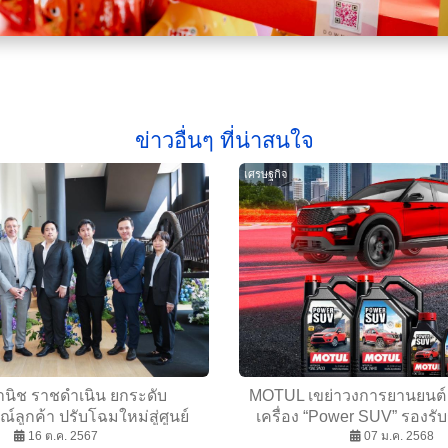
ข่าวอื่นๆ ที่น่าสนใจ
เศรษฐกิจ
านิช ราชดำเนิน ยกระดับ
MOTUL เขย่าวงการยานยนต์ เ
ลูกค้า ปรับโฉมใหม่สู่ศูนย์
เครื่อง “Power SUV” รองรั
มอร์เซเดส-เบนซ์ ครบวงจร
16 ต.ค. 2567
07 ม.ค. 2568
ประเภท