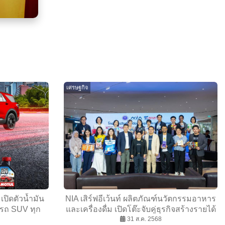
เศรษฐกิจ
ปิดตัวน้ำมัน
NIA เสิร์ฟอีเว้นท์ ผลิตภัณฑ์นวัตกรรมอาหาร
บรถ SUV ทุก
และเครื่องดื่ม เปิดโต๊ะจับคู่ธุรกิจสร้างรายได้
5000 ลบ.
31 ส.ค. 2568