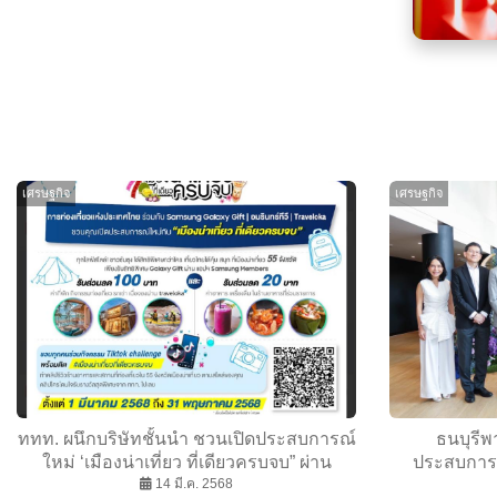
เศรษฐกิจ
เศรษฐกิจ
ททท. ผนึกบริษัทชั้นนำ ชวนเปิดประสบการณ์
ธนบุรีพ
ใหม่ ‘เมืองน่าเที่ยว ที่เดียวครบจบ” ผ่าน
ประสบการณ์
Galaxy Gift
14 มี.ค. 2568
บริการเ