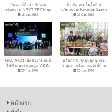
อินเตอร์ลิ้งค์ฯ อัปเดต
บี.กริม เทคโนโลยี ชู
นวัตกรรม NEXT TECH ยุค
นวัตกรรมประหยัดพลังงาน
ใหม่ ปี 2026 รับเศรษฐกิจ
18 ธ.ค. 2568
ล้ำสมัย ในงาน NOVA Expo
25 มี.ค. 2568
ดิจิทัลแห่งอนาคต
2025
เทคโนโลยี
เทคโนโลยี
GAC AION เปิดตัวยานยนต์
นวัตกรรมวัสดุปลูกชุมชน
ไฟฟ้าสมรรถนะสูง ”AION
“กลุ่มดอกไม้อารมณ์ดีบ้าน
UT” พร้อมเทคโนโลยี
25 มิ.ย. 2568
นางแลใน” เกษตรปลอดการ
26 ม.ค. 2569
อัจฉริยะครบครัน
เผา ลดฝุ่น PM 2.5 อย่าง
ยั่งยืน
หน้าแรก