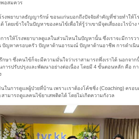
ภัยพอสมควร
รงพยาบาลธัญญารักษ์ ขอนแก่นบอกถึงปัจจัยสำคัญที่ช่วยทำให
ได้ โดยเข้าใจในปัญหาของคนไข้เพื่อให้รู้ว่าเขามีจุดเสี่ยงอะไรบ้าง
ต้องการให้โรงพยาบาลดูแลในส่วนไหนในปัญหานั้น ซึ่งเราจะมีกา
ปัญหาครอบครัว ปัญหาด้านอารมณ์ ปัญหาด้านอาชีพ การดำเนินช
ปรึกษา ซึ่งคนไข้ก็จะมีความมั่นใจว่าเราสามารถพึ่งเราได้ นอกจ
นการปรับปรุงและพัฒนาอย่างต่อเนื่อง โดยมี 4 ขั้นตอนหลัก คือ ก
ง
มินในการดูแลผู้ป่วยที่บ้าน เพราะเราต้องโค้ชชิ่ง (Coaching) คร
ะสามารถดูแลคนไข้ยาเสพติดได้ โดยไม่เกิดความกังวล