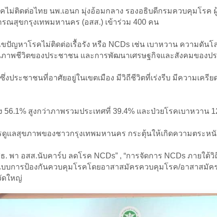
ไม่ติดต่อไทย นพ.เอนก มุ่งอ้อมกลาง รองอธิบดีกรมควบคุมโรค 
ารณสุขกรุงเทพมหานคร (อสส.) เข้าร่วม 400 คน
ขปัญหาโรคไม่ติดต่อเรื้อรัง หรือ NCDs เช่น เบาหวาน ความดันโล
ุณภาพชีวิตของประชาชน และการพัฒนาเศรษฐกิจและสังคมของป
่งประชาชนที่อาศัยอยู่ในเขตเมือง มีวิถีชีวิตที่เร่งรีบ มีความเคร
ลงพุง 56.1% สูงกว่าภาพรวมประเทศที่ 39.4% และป่วยโรคเบาหวาน 
ำในการดูแลสุขภาพของชาวกรุงเทพมหานคร กระตุ้นให้เกิดความตระห
ธ. พา อสส.นับคาร์บ ลดโรค NCDs” , “การจัดการ NCDs ภายใต้วิถ
ูปแบบการป้องกันควบคุมโรคโดยอาสาสมัครควบคุมโรค/อาสาสมัค
วัดใหญ่