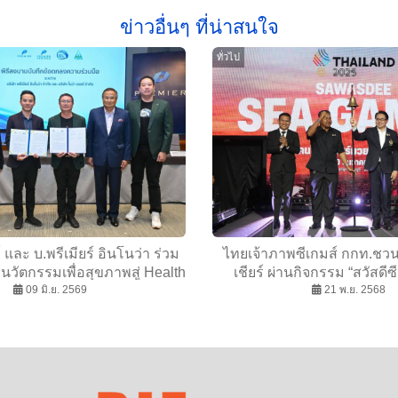
ข่าวอื่นๆ ที่น่าสนใจ
ทั่วไป
 และ บ.พรีเมียร์ อินโนว่า ร่วม
ไทยเจ้าภาพซีเกมส์ กกท.ชว
วัตกรรมเพื่อสุขภาพสู่ Health
เชียร์ ผ่านกิจกรรม “สวัสดีซี
ss Ecosystem แห่งอนาคต
09 มิ.ย. 2569
มวยไทยในบ้านเร
21 พ.ย. 2568