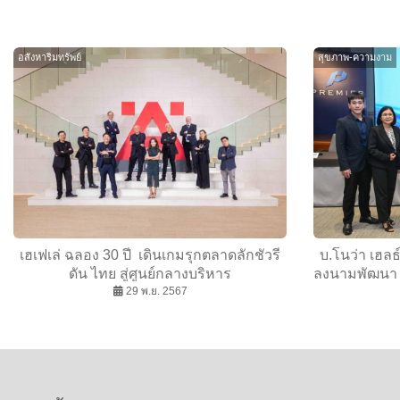
อสังหาริมทรัพย์
สุขภาพ-ความงาม
เฮเฟเล่ ฉลอง 30 ปี เดินเกมรุกตลาดลักชัวรี
บ.โนว่า เฮลธ์
ดัน ไทย สู่ศูนย์กลางบริหาร
ลงนามพัฒนา น
29 พ.ย. 2567
& Wellne