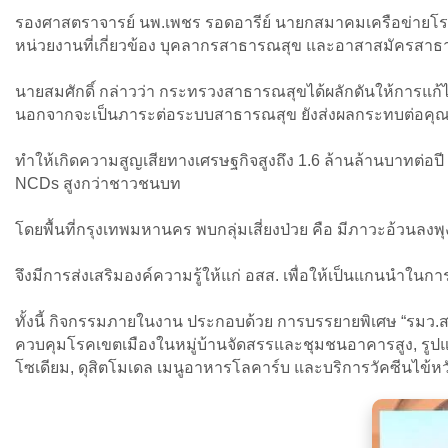
รองศาสตราจารย์ นพ.เพชร รอดอารีย์ นายกสมาคมเครือข่ายโรค
หน่วยงานที่เกี่ยวข้อง บุคลากรสาธารณสุข และอาสาสมัครสาธ
นายสมศักดิ์ กล่าวว่า กระทรวงสาธารณสุขได้ผลักดันให้การแก้ไ
นอกจากจะเป็นภาระต่อระบบสาธารณสุข ยังส่งผลกระทบต่อค
ทำให้เกิดความสูญเสียทางเศรษฐกิจสูงถึง 1.6 ล้านล้านบาทต่อปี ซึ
NCDs สูงกว่าชาวชนบท
โดยพื้นที่กรุงเทพมหานคร พบกลุ่มเสี่ยงป่วย คือ มีภาวะอ้วน
จึงมีการส่งเสริมองค์ความรู้ให้แก่ อสส. เพื่อให้เป็นแกนน
ทั้งนี้ กิจกรรมภายในงาน ประกอบด้วย การบรรยายพิเศษ “รมว.ส
ควบคุมโรคเขตเมืองในหมู่บ้านจัดสรรและชุมชนอาคารสูง, ร
โซเดียม, ดุสิตโมเดล เมนูอาหารโลคาร์บ และบริการวัคซีนไข้ห