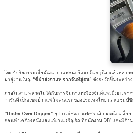
โดยจัดกิจกรรมเพื่อพัฒนากาแฟธนบุรีและจันทบุรีมาแล้วหลายคร
มาสู่งานใหญ่
“ขี่ม้าส่งกาแฟ จากจันท์สู่ธน”
ซึ่งจะจัดขึ้นระหว่
ภายในงาน พลาดไม่ได้กับการชิมกาแฟเมืองจันท์และฝั่งธน จากบ
การันตี เป็นแชมป์กาแฟส้มคนแรกของประเทศไทย และแชมป์ช
“Under Over Dripper”
อุปกรณ์ชงกาแฟเซรามิกยอดนิยมที่ออกแ
สอนทำเครื่องหนังแสนเก๋ย่านเจริญรัถ ที่ถนัดงาน DIY และมีร้