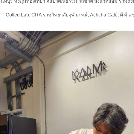
ทบุรี ทั้งมุมท่องเที่ยว ศิลปวัฒนธรรม วิถีชีวิต สิ่งแวดล้อม รวมถึง
TT Coffee Lab, CRA ราชวิทยาลัยจุฬาภรณ์, Achcha Café, ดี มี 