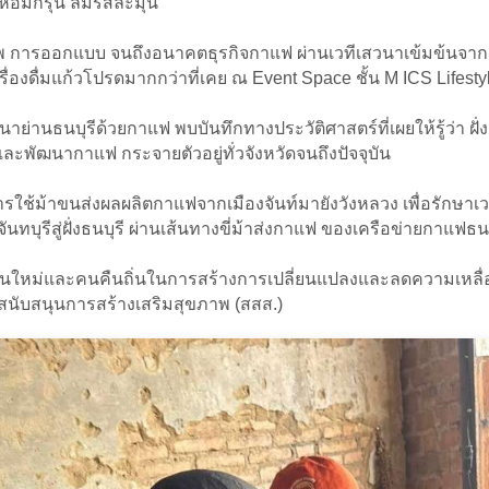
อมกรุ่น ลิ้มรสละมุน
ขภาพ การออกแบบ จนถึงอนาคตธุรกิจกาแฟ ผ่านเวทีเสวนาเข้มข้นจา
ครื่องดื่มแก้วโปรดมากกว่าที่เคย ณ Event Space ชั้น M ICS Life
ัฒนาย่านธนบุรีด้วยกาแฟ พบบันทึกทางประวัติศาสตร์ที่เผยให้รู้ว่า 
ย และพัฒนากาแฟ กระจายตัวอยู่ทั่วจังหวัดจนถึงปัจจุบัน
มีการใช้ม้าขนส่งผลผลิตกาแฟจากเมืองจันท์มายังวังหลวง เพื่อรักษา
ุรีสู่ฝั่งธนบุรี ผ่านเส้นทางขี่ม้าส่งกาแฟ ของเครือข่ายกาแฟธนบ
รุ่นใหม่และคนคืนถิ่นในการสร้างการเปลี่ยนแปลงและลดความเหลื
สนับสนุนการสร้างเสริมสุขภาพ (สสส.)