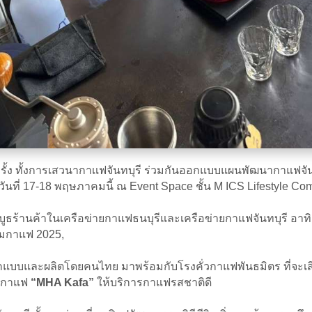
ั้ง ทั้งการเสวนากาเเฟจันทบุรี ร่วมกันออกแบบแผนพัฒนากาแฟจันท
างวันที่ 17-18 พฤษภาคมนี้ ณ Event Space ชั้น M ICS Lifestyle
ูธร้านค้าในเครือข่ายกาแฟธนบุรีและเครือข่ายกาแฟจันทบุรี อาท
ิมกาแฟ 2025,
บบและผลิตโดยคนไทย มาพร้อมกับโรงคั่วกาแฟพันธมิตร ที่จะเสิร
านกาแฟ
“MHA Kafa”
ให้บริการกาแฟรสชาติดี