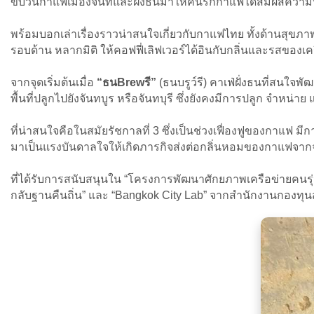
ขบวนกาแฟเมืองจันท์และฝั่งธนมาให้คนรักกาแฟได้สัมผัสความห
พร้อมบอกเล่าเรื่องราวน่าสนใจเกี่ยวกับกาแฟไทย ทั้งด้านสุ
รอบด้าน หลากมิติ ให้คอฟฟี่เลิฟเวอร์ได้อินกับกลิ่นและรสของเ
จากจุดเริ่มต้นเมื่อ
“ธนBrewรี”
(ธนบรูว์รี) คาเฟ่ฝั่งธนที่สนใจพ
พื้นที่ปลูกไปยังจันทบูร หรือจันทบุรี ซึ่งยังคงมีการปลูก จำหน่า
ที่น่าสนใจคือในสมัยรัชกาลที่ 3 ซึ่งเป็นช่วงเฟื่องฟูของกาแฟ 
มาเป็นแรงบันดาลใจให้เกิดภารกิจส่งต่อกลิ่นหอมของกาแฟจากจันทบ
ที่ได้รับการสนับสนุนใน “โครงการพัฒนาศักยภาพเครือข่ายคน
กลับฐานคืนถิ่น” และ “Bangkok City Lab” จากสำนักงานกองทุน