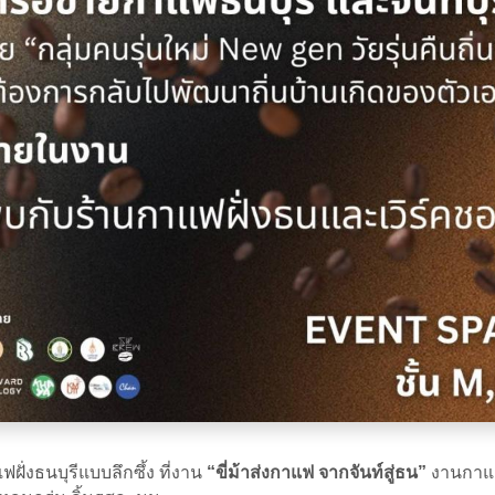
งธนบุรีแบบลึกซึ้ง ที่งาน
“ขี่ม้าส่งกาแฟ จากจันท์สู่ธน”
งานกาแฟส